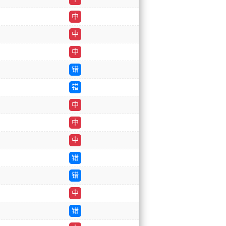
中
中
中
错
错
中
中
中
错
错
中
错