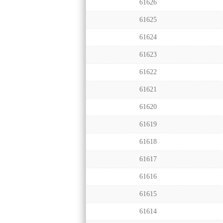
61626
61625
61624
61623
61622
61621
61620
61619
61618
61617
61616
61615
61614