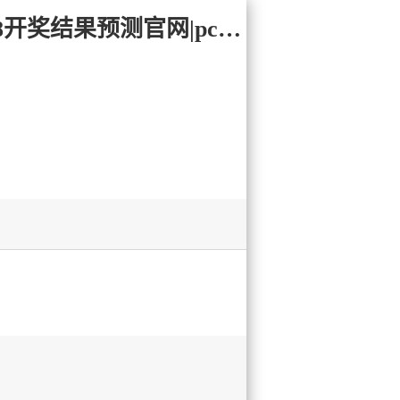
易记网址:28YC.Com 加拿大28-加拿大pc预测结果走势|加拿大28开奖结果预测官网|pc走势最新预测_专注研究!