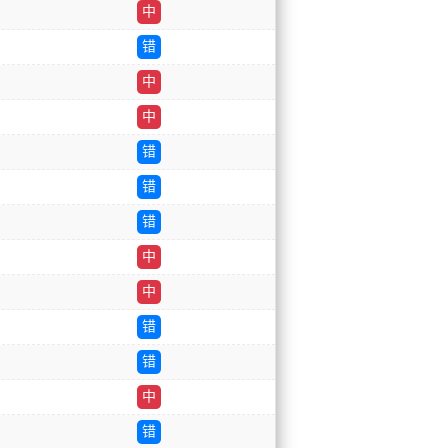
中
错
中
中
错
错
错
中
中
错
错
中
错