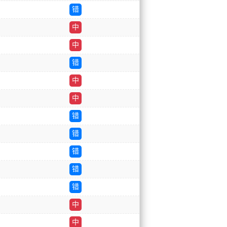
错
中
中
错
中
中
错
错
错
错
错
中
中