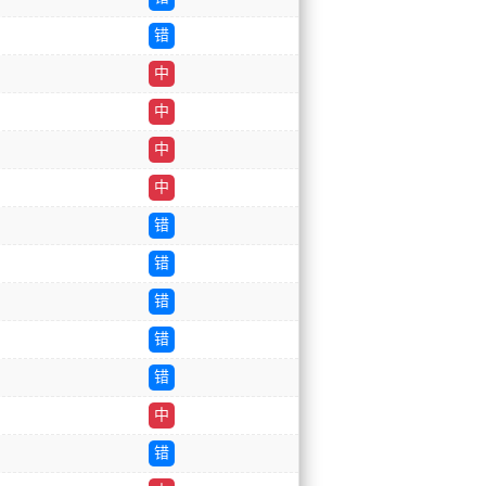
错
中
中
中
中
错
错
错
错
错
中
错