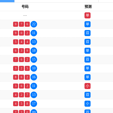
号码
预测
---
单
22
单
9
7
6
11
双
9
0
2
13
双
5
4
4
18
单
6
3
9
15
双
7
6
2
10
单
3
2
5
16
单
8
6
2
11
小
3
6
2
13
双
4
2
7
17
小
4
5
8
09
双
7
2
0