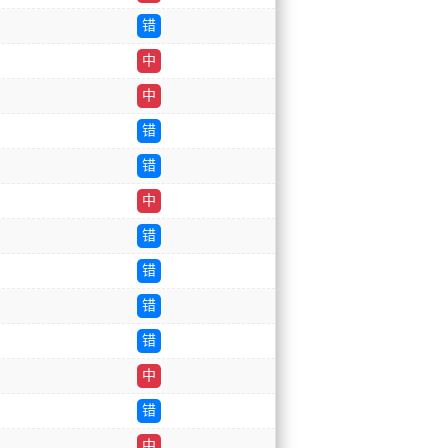
错
中
中
错
错
中
错
错
错
错
中
错
中