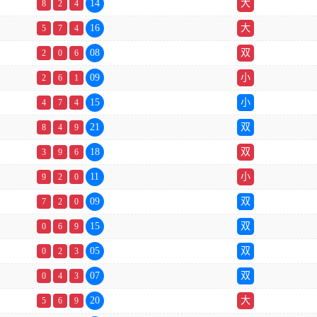
14
大
8
2
4
16
大
5
7
4
08
双
2
0
6
09
小
2
6
1
15
小
4
7
4
21
双
8
4
9
18
双
3
9
6
11
小
9
2
0
09
双
7
2
0
15
双
0
6
9
05
双
0
2
3
07
双
0
4
3
20
大
5
6
9