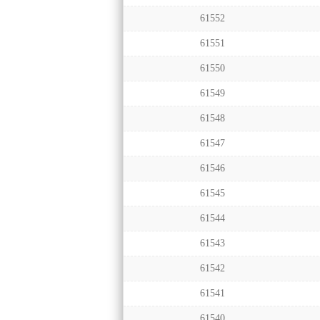
61552
61551
61550
61549
61548
61547
61546
61545
61544
61543
61542
61541
61540