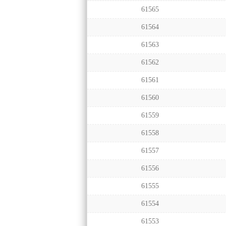
61565
61564
61563
61562
61561
61560
61559
61558
61557
61556
61555
61554
61553