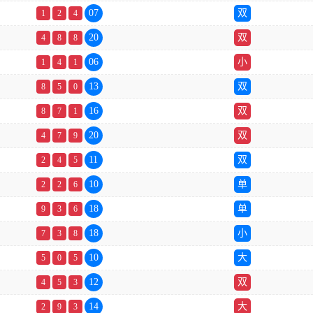
07
双
1
2
4
20
双
4
8
8
06
小
1
4
1
13
双
8
5
0
16
双
8
7
1
20
双
4
7
9
11
双
2
4
5
10
单
2
2
6
18
单
9
3
6
18
小
7
3
8
10
大
5
0
5
12
双
4
5
3
14
大
2
9
3