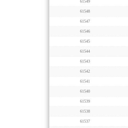
61549
61548
61547
61546
61545
61544
61543
61542
61541
61540
61539
61538
61537