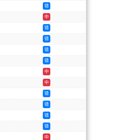
错
中
错
错
错
错
中
中
错
错
错
错
中