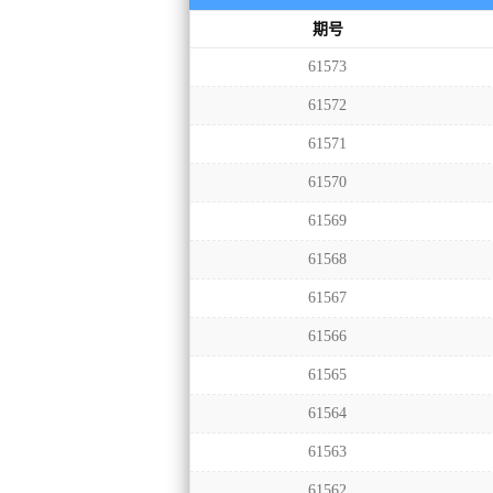
期号
61573
61572
61571
61570
61569
61568
61567
61566
61565
61564
61563
61562