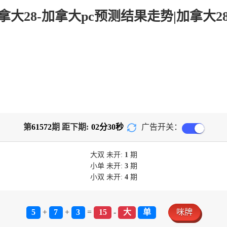
第
61572
期 距下期:
02
分
30
秒
广告开关：
大双
未开:
1
期
小单
未开:
3
期
小双
未开:
4
期
5
+
7
+
3
=
15
-
大
单
咪牌