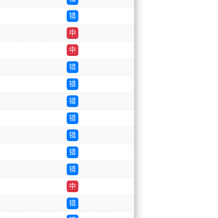
错
中
中
错
错
错
错
错
错
错
中
错