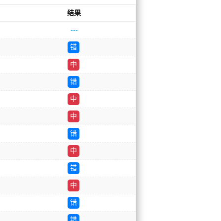
结果
---
错
中
错
中
中
错
中
错
中
错
错