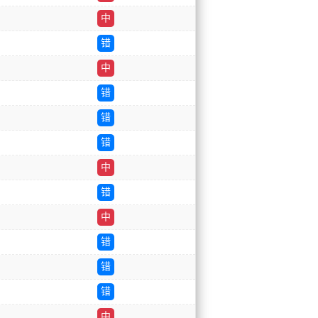
中
错
中
错
错
错
中
错
中
错
错
错
中