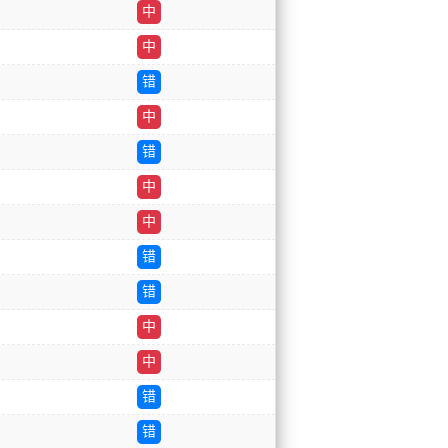
中
中
错
中
错
中
中
错
错
中
中
错
错