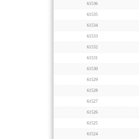
61536
61535
61534
61533
61532
61531
61530
61529
61528
61527
61526
61525
61524