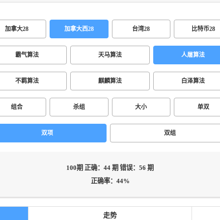
加拿大28
加拿大西28
台湾28
比特币28
霸气算法
天马算法
人屠算法
不羁算法
麒麟算法
白泽算法
组合
杀组
大小
单双
双项
双组
100期 正确：44 期 错误：56 期
正确率：44%
走势