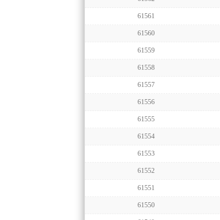
61561
61560
61559
61558
61557
61556
61555
61554
61553
61552
61551
61550