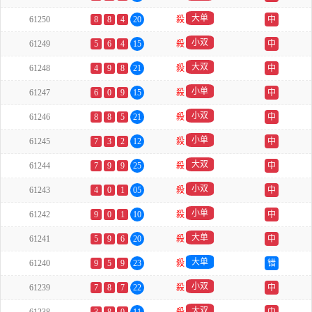
大单
61250
8
8
4
20
殺
中
小双
61249
5
6
4
15
殺
中
大双
61248
4
9
8
21
殺
中
小单
61247
6
0
9
15
殺
中
小双
61246
8
8
5
21
殺
中
小单
61245
7
3
2
12
殺
中
大双
61244
7
9
9
25
殺
中
小双
61243
4
0
1
05
殺
中
小单
61242
9
0
1
10
殺
中
大单
61241
5
9
6
20
殺
中
大单
61240
9
5
9
23
殺
错
小双
61239
7
8
7
22
殺
中
大双