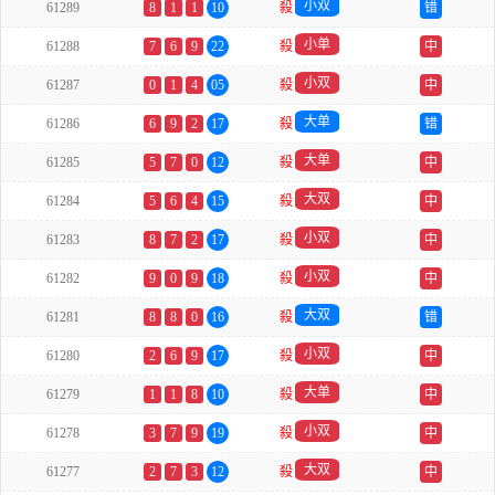
小双
61289
8
1
1
10
殺
错
小单
61288
7
6
9
22
殺
中
小双
61287
0
1
4
05
殺
中
大单
61286
6
9
2
17
殺
错
大单
61285
5
7
0
12
殺
中
大双
61284
5
6
4
15
殺
中
小双
61283
8
7
2
17
殺
中
小双
61282
9
0
9
18
殺
中
大双
61281
8
8
0
16
殺
错
小双
61280
2
6
9
17
殺
中
大单
61279
1
1
8
10
殺
中
小双
61278
3
7
9
19
殺
中
大双
61277
2
7
3
12
殺
中