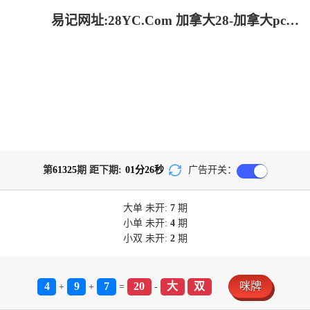
易记网址:28YC.Com 加拿大28-加拿大pc预测结果走势|加拿大28开奖结果预测官网|pc走势最新预测_专注研究!
第
61325
期 距下期:
01
分
26
秒
广告开关：
大单
未开:
7
期
小单
未开:
4
期
小双
未开:
2
期
4
9
7
20
大
双
咪牌
+
+
=
-