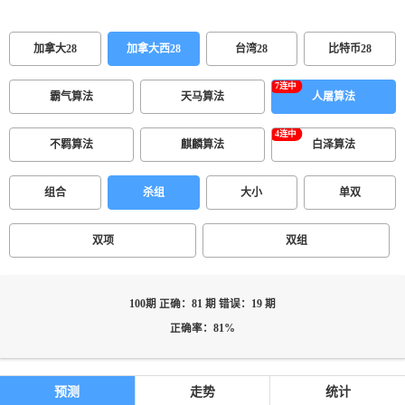
加拿大28
加拿大西28
台湾28
比特币28
霸气算法
天马算法
人屠算法
不羁算法
麒麟算法
白泽算法
组合
杀组
大小
单双
双项
双组
100期 正确：81 期 错误：19 期
正确率：81%
预测
走势
统计