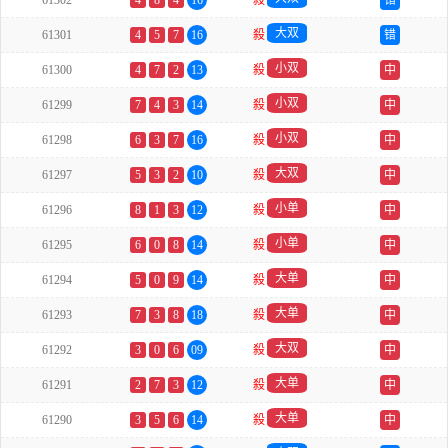
61302
4
8
4
16
殺
错
大双
61301
4
5
7
16
殺
错
小双
61300
4
7
2
13
殺
中
小双
61299
7
4
3
14
殺
中
小双
61298
6
3
7
16
殺
中
大双
61297
5
3
2
10
殺
中
小单
61296
8
1
3
12
殺
中
小单
61295
6
0
8
14
殺
中
大单
61294
5
0
9
14
殺
中
大单
61293
7
3
8
18
殺
中
大双
61292
3
0
6
09
殺
中
大单
61291
2
7
3
12
殺
中
大单
61290
3
5
6
14
殺
中