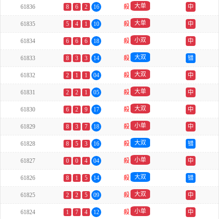
大单
61836
8
6
2
16
殺
中
大单
61835
5
4
1
10
殺
中
小双
61834
6
6
6
18
殺
中
大双
61833
8
3
3
14
殺
错
大双
61832
2
1
1
04
殺
中
大单
61831
2
2
1
05
殺
中
大双
61830
6
2
9
17
殺
中
小单
61829
8
3
7
18
殺
中
大双
61828
8
5
3
16
殺
错
小单
61827
0
0
4
04
殺
中
大双
61826
8
1
5
14
殺
错
大双
61825
2
2
5
09
殺
中
小单
61824
1
7
4
12
殺
中