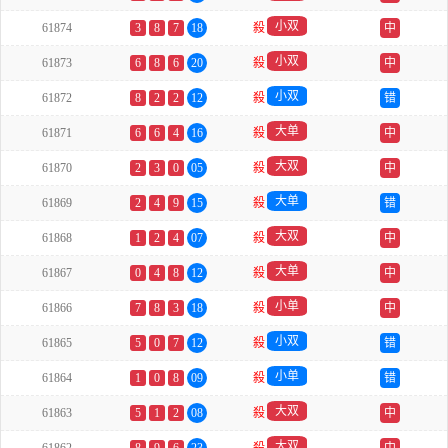
小双
61874
3
8
7
18
殺
中
小双
61873
6
8
6
20
殺
中
小双
61872
8
2
2
12
殺
错
大单
61871
6
6
4
16
殺
中
大双
61870
2
3
0
05
殺
中
大单
61869
2
4
9
15
殺
错
大双
61868
1
2
4
07
殺
中
大单
61867
0
4
8
12
殺
中
小单
61866
7
8
3
18
殺
中
小双
61865
5
0
7
12
殺
错
小单
61864
1
0
8
09
殺
错
大双
61863
5
1
2
08
殺
中
大双