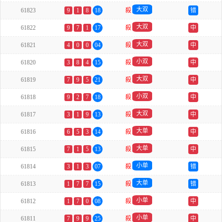
大双
61823
9
1
8
18
殺
错
大双
61822
9
7
1
17
殺
中
大双
61821
4
0
0
04
殺
中
小双
61820
3
8
4
15
殺
中
大双
61819
7
9
5
21
殺
中
小双
61818
9
2
7
18
殺
中
大双
61817
3
1
9
13
殺
中
大单
61816
6
5
3
14
殺
中
大单
61815
7
1
5
13
殺
中
小单
61814
3
1
3
07
殺
错
大单
61813
1
7
7
15
殺
错
小单
61812
1
7
0
08
殺
中
小单
61811
7
9
9
25
殺
中