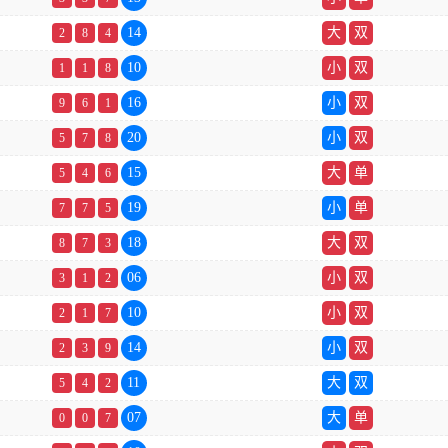
14
大
双
2
8
4
10
小
双
1
1
8
16
小
双
9
6
1
20
小
双
5
7
8
15
大
单
5
4
6
19
小
单
7
7
5
18
大
双
8
7
3
06
小
双
3
1
2
10
小
双
2
1
7
14
小
双
2
3
9
11
大
双
5
4
2
07
大
单
0
0
7