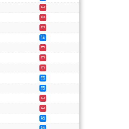
中
中
中
错
中
中
中
错
错
中
中
错
错