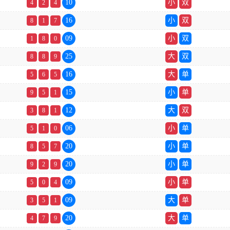
10
小
双
4
2
4
16
小
双
8
1
7
09
小
双
1
8
0
25
大
双
8
8
9
16
大
单
5
6
5
15
小
单
9
5
1
12
大
双
3
8
1
06
小
单
5
1
0
20
小
单
8
5
7
20
小
单
9
2
9
09
小
单
5
0
4
09
大
单
3
5
1
20
大
单
4
7
9