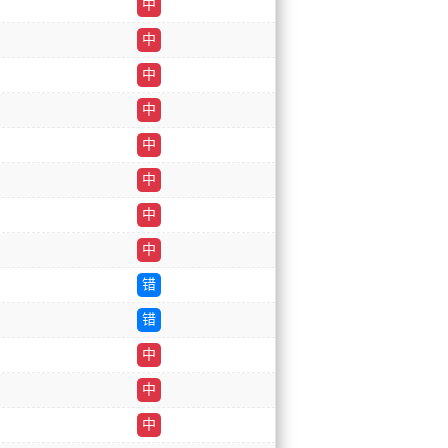
中
中
中
中
中
中
中
中
错
错
中
中
中