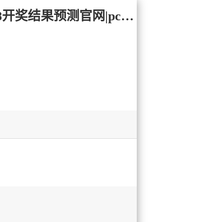
易记网址:28YC.Com 加拿大28-加拿大pc预测结果走势|加拿大28开奖结果预测官网|pc走势最新预测_专注研究!