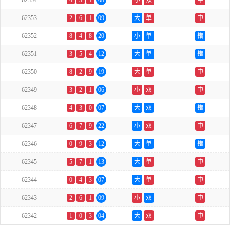
62354
4
3
1
08
小
双
中
62353
2
6
1
09
大
单
中
62352
8
4
8
20
小
单
错
62351
3
5
4
12
大
单
错
62350
8
2
9
19
大
单
中
62349
3
2
1
06
小
双
中
62348
4
3
0
07
大
双
错
62347
6
7
9
22
小
双
中
62346
0
9
3
12
大
单
错
62345
5
7
1
13
大
单
中
62344
0
4
3
07
大
单
中
62343
2
6
1
09
小
双
中
62342
1
0
3
04
大
双
中