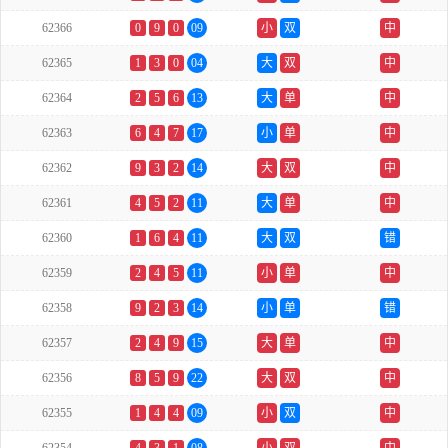
62366
0
9
0
09
小
双
中
62365
1
3
0
04
大
双
中
62364
2
5
6
13
大
单
中
62363
6
4
7
17
小
单
中
62362
9
3
2
14
大
双
中
62361
4
5
2
11
大
单
中
62360
1
6
4
11
大
双
错
62359
2
4
5
11
小
单
中
62358
9
2
3
14
小
单
错
62357
2
4
9
15
大
单
中
62356
8
5
9
22
大
双
中
62355
1
4
4
09
小
双
中