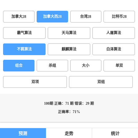
加拿大28
加拿大西28
台湾28
比特币28
霸气算法
天马算法
人屠算法
不羁算法
麒麟算法
白泽算法
组合
杀组
大小
单双
双项
双组
100期 正确：71 期 错误：29 期
正确率：71%
预测
走势
统计