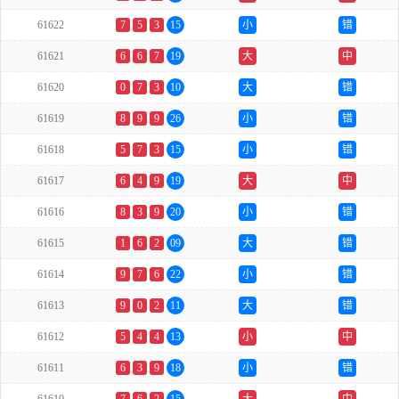
61622
7
5
3
15
小
错
61621
6
6
7
19
大
中
61620
0
7
3
10
大
错
61619
8
9
9
26
小
错
61618
5
7
3
15
小
错
61617
6
4
9
19
大
中
61616
8
3
9
20
小
错
61615
1
6
2
09
大
错
61614
9
7
6
22
小
错
61613
9
0
2
11
大
错
61612
5
4
4
13
小
中
61611
6
3
9
18
小
错