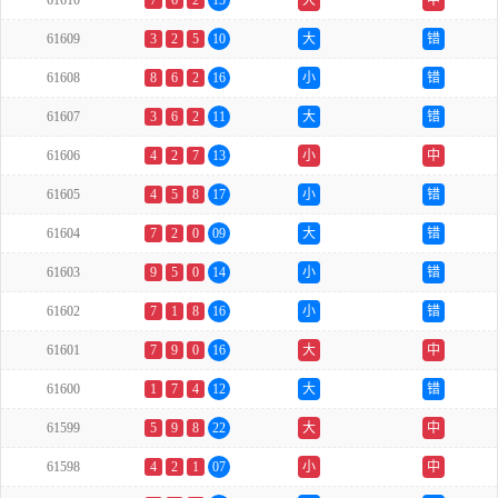
61610
7
6
2
15
大
中
61609
3
2
5
10
大
错
61608
8
6
2
16
小
错
61607
3
6
2
11
大
错
61606
4
2
7
13
小
中
61605
4
5
8
17
小
错
61604
7
2
0
09
大
错
61603
9
5
0
14
小
错
61602
7
1
8
16
小
错
61601
7
9
0
16
大
中
61600
1
7
4
12
大
错
61599
5
9
8
22
大
中
61598
4
2
1
07
小
中