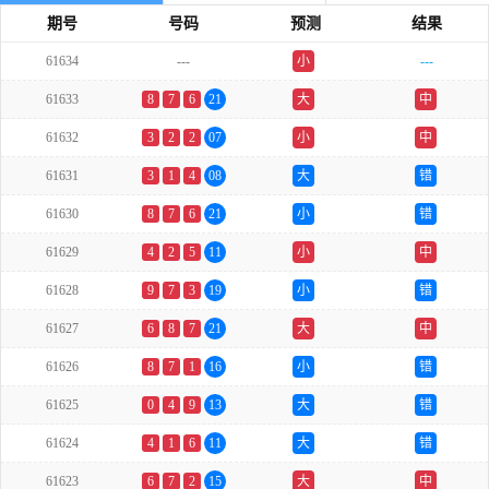
期号
号码
预测
结果
61634
---
小
---
双
61633
8
7
6
21
大
中
61632
3
2
2
07
小
中
61631
3
1
4
08
大
错
61630
8
7
6
21
小
错
61629
4
2
5
11
小
中
61628
9
7
3
19
小
错
61627
6
8
7
21
大
中
61626
8
7
1
16
小
错
61625
0
4
9
13
大
错
61624
4
1
6
11
大
错
61623
6
7
2
15
大
中