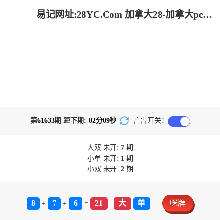
易记网址:28YC.Com 加拿大28-加拿大pc预测结果走势|加拿大28开奖结果预测官网|pc走势最新预测_专注研究!
第
61633
期 距下期:
02
分
09
秒
广告开关：
大双
未开:
7
期
小单
未开:
1
期
小双
未开:
2
期
8
7
6
21
大
单
咪牌
+
+
=
-