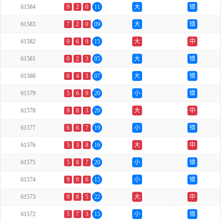
61584
9
2
0
11
大
错
61583
7
2
0
09
大
错
61582
0
6
9
15
大
中
61581
0
2
3
05
大
错
61580
0
4
3
07
大
错
61579
5
6
9
20
小
错
61578
9
8
3
20
大
中
61577
6
6
7
19
小
错
61576
5
3
8
16
大
中
61575
5
8
7
20
小
错
61574
9
0
6
15
小
错
61573
9
8
5
22
大
中
61572
5
7
3
15
小
错