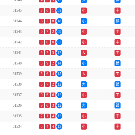
61546
4
3
5
12
大
错
61545
7
0
1
08
小
中
61544
8
2
8
18
小
错
61543
0
7
2
09
小
中
61542
5
0
0
05
小
中
61541
5
7
5
17
大
中
61540
3
9
2
14
小
错
61539
5
6
4
15
大
中
61538
3
7
2
12
大
错
61537
0
6
6
12
小
中
61536
9
0
3
12
大
错
61535
7
1
4
12
小
中
61534
5
4
4
13
小
中