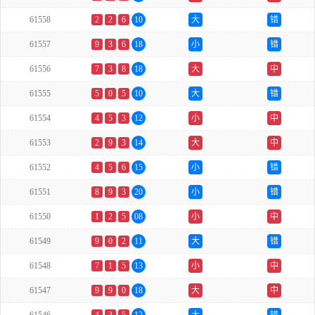
61558
2
2
6
10
大
错
61557
9
3
6
18
小
错
61556
7
3
8
18
大
中
61555
5
0
5
10
大
错
61554
4
5
3
12
小
中
61553
2
9
3
14
大
中
61552
4
5
6
15
小
错
61551
8
9
3
20
小
错
61550
1
2
5
08
小
中
61549
9
0
2
11
大
错
61548
7
1
5
13
小
中
61547
9
9
0
18
大
中