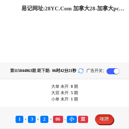
易记网址:28YC.Com 加拿大28-加拿大pc预测结果走势|加拿大28开奖结果预测官网|pc走势最新预测_专注研究!
第
115044863
期 距下期:
06
时
42
分
21
秒
广告开关：
大单
未开:
8
期
大双
未开:
5
期
小单
未开:
1
期
1
3
2
06
小
双
咪牌
+
+
=
-