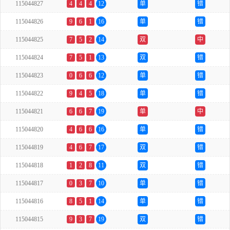
115044827
4
4
4
12
单
错
115044826
9
6
1
16
单
错
115044825
7
5
2
14
双
中
115044824
7
5
1
13
双
错
115044823
0
6
6
12
单
错
115044822
9
4
5
18
单
错
115044821
6
6
7
19
单
中
115044820
4
6
6
16
单
错
115044819
4
6
7
17
双
错
115044818
1
2
8
11
双
错
115044817
0
3
7
10
单
错
115044816
8
5
1
14
单
错
115044815
9
3
7
19
双
错