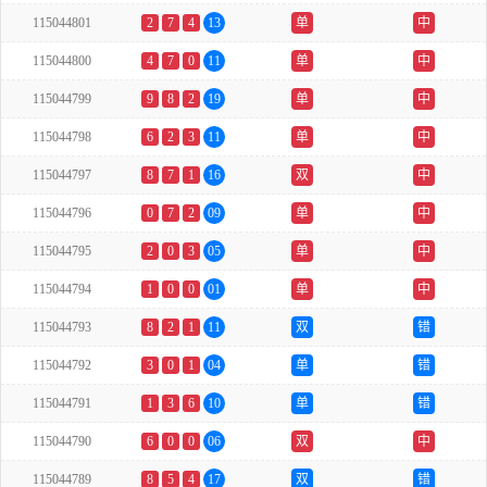
115044801
2
7
4
13
单
中
115044800
4
7
0
11
单
中
115044799
9
8
2
19
单
中
115044798
6
2
3
11
单
中
115044797
8
7
1
16
双
中
115044796
0
7
2
09
单
中
115044795
2
0
3
05
单
中
115044794
1
0
0
01
单
中
115044793
8
2
1
11
双
错
115044792
3
0
1
04
单
错
115044791
1
3
6
10
单
错
115044790
6
0
0
06
双
中
115044789
8
5
4
17
双
错