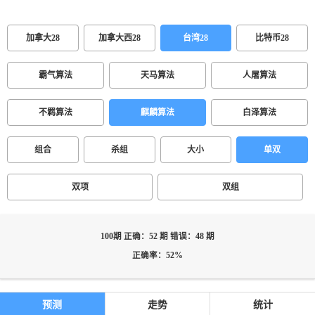
加拿大28
加拿大西28
台湾28
比特币28
霸气算法
天马算法
人屠算法
不羁算法
麒麟算法
白泽算法
组合
杀组
大小
单双
双项
双组
100期 正确：52 期 错误：48 期
正确率：52%
预测
走势
统计