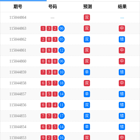
期号
号码
预测
结果
115044864
---
双
---
115044863
1
3
2
06
双
中
115044862
2
0
3
05
双
错
115044861
0
9
3
12
双
中
115044860
0
6
0
06
双
中
115044859
7
3
0
10
单
错
115044858
6
5
7
18
双
中
115044857
8
5
1
14
单
错
115044856
6
1
4
11
双
错
115044855
7
7
3
17
双
错
115044854
6
3
5
14
单
错
115044853
9
2
5
16
双
中