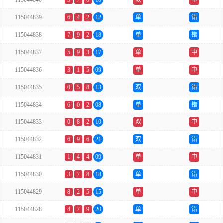
115044840
3
7
0
10
双
中
115044839
6
4
2
12
单
错
115044838
7
9
2
18
单
错
115044837
5
9
3
17
单
中
115044836
3
1
5
09
单
中
115044835
0
5
8
13
双
错
115044834
6
0
2
08
单
错
115044833
0
8
2
10
双
中
115044832
6
9
6
21
双
错
115044831
1
4
4
09
单
中
115044830
3
7
8
18
单
错
115044829
8
2
5
15
单
中
115044828
4
7
9
20
单
错