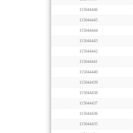
115044446
115044445
115044444
115044443
115044442
115044441
115044440
115044439
115044438
115044437
115044436
115044435