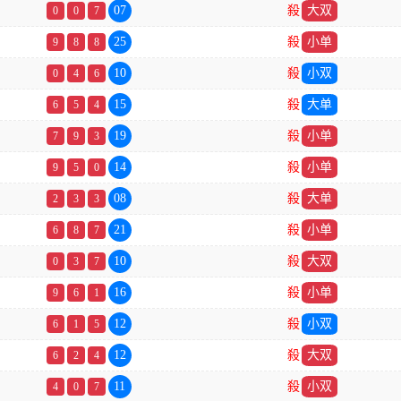
07
殺
大双
0
0
7
25
殺
小单
9
8
8
10
殺
小双
0
4
6
15
殺
大单
6
5
4
19
殺
小单
7
9
3
14
殺
小单
9
5
0
08
殺
大单
2
3
3
21
殺
小单
6
8
7
10
殺
大双
0
3
7
16
殺
小单
9
6
1
12
殺
小双
6
1
5
12
殺
大双
6
2
4
11
殺
小双
4
0
7