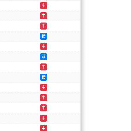
中
中
中
错
中
错
中
错
中
中
中
中
中