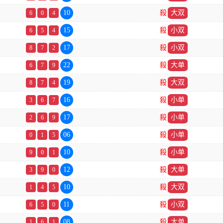
10
殺
大双
6
0
4
15
殺
小双
6
5
4
17
殺
小双
8
7
2
22
殺
大单
6
7
9
19
殺
大双
8
7
4
16
殺
小单
3
6
7
17
殺
小单
2
6
9
06
殺
小单
0
1
5
10
殺
小单
9
0
1
12
殺
大单
3
9
0
10
殺
大双
1
4
5
11
殺
小双
6
5
0
08
殺
大单
1
6
1