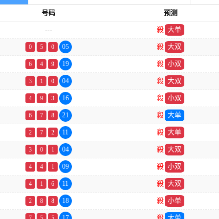
号码
预测
---
殺
大单
05
殺
大双
0
5
0
19
殺
小双
6
4
9
04
殺
大双
3
1
0
16
殺
小双
4
9
3
21
殺
大单
6
7
8
11
殺
大单
2
7
2
04
殺
大双
3
0
1
09
殺
小双
4
4
1
11
殺
大双
4
1
6
18
殺
小单
2
8
8
17
殺
大单
7
5
5