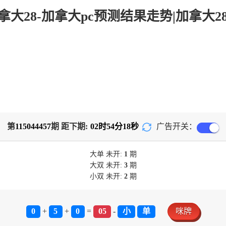
第
115044457
期 距下期:
02
时
54
分
18
秒
广告开关：
大单
未开:
1
期
大双
未开:
3
期
小双
未开:
2
期
0
+
5
+
0
=
05
-
小
单
咪牌