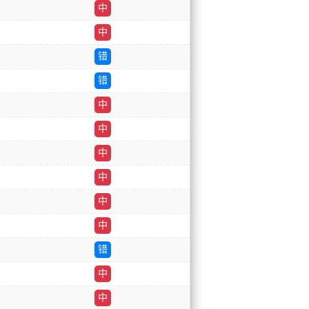
中
中
错
错
中
中
中
中
中
中
错
中
中