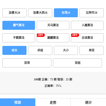
加拿大28
加拿大西28
台湾28
比特币28
霸气算法
天马算法
人屠算法
不羁算法
麒麟算法
白泽算法
组合
杀组
大小
单双
双项
双组
100期 正确：75 期 错误：25 期
正确率：75%
预测
走势
统计