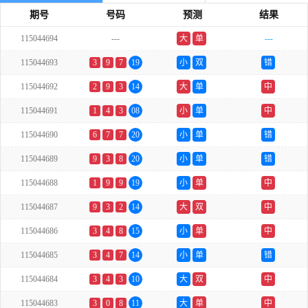
期号
号码
预测
结果
115044694
---
大
单
---
115044693
3
9
7
19
小
双
错
115044692
2
9
3
14
大
单
中
115044691
1
4
3
08
小
单
中
115044690
6
7
7
20
小
单
错
115044689
9
3
8
20
小
单
错
115044688
1
9
9
19
小
单
中
115044687
9
3
2
14
大
双
中
115044686
3
4
8
15
小
单
中
115044685
3
4
7
14
小
单
错
115044684
3
4
3
10
大
双
中
115044683
3
0
8
11
大
单
中