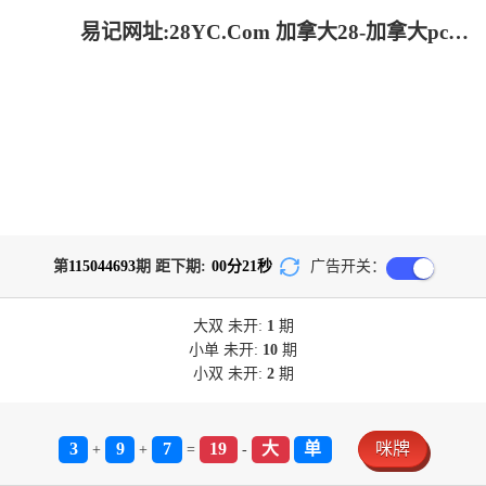
易记网址:28YC.Com 加拿大28-加拿大pc预测结果走势|加拿大28开奖结果预测官网|pc走势最新预测_专注研究!
第
115044693
期 距下期:
00
分
21
秒
广告开关：
大双
未开:
1
期
小单
未开:
10
期
小双
未开:
2
期
3
9
7
19
大
单
咪牌
+
+
=
-