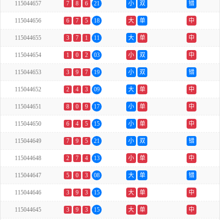
115044657
7
8
6
21
小
双
错
115044656
6
7
5
18
大
单
中
115044655
3
7
1
11
大
单
中
115044654
1
0
2
03
小
双
中
115044653
3
9
7
19
小
双
错
115044652
2
4
3
09
大
单
中
115044651
8
0
9
17
小
单
中
115044650
6
4
5
15
小
单
中
115044649
7
9
5
21
小
双
错
115044648
2
7
4
13
小
单
中
115044647
5
0
3
08
大
单
错
115044646
3
9
3
15
大
单
中
115044645
3
9
3
15
大
单
中