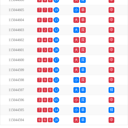
115044606
9
6
8
23
大
双
中
115044605
7
7
5
19
小
单
中
115044604
8
7
0
15
大
单
中
115044603
1
2
9
12
大
双
中
115044602
8
4
6
18
大
双
中
115044601
7
5
8
20
大
双
中
115044600
6
4
7
17
大
双
中
115044599
9
7
2
18
大
单
中
115044598
7
9
6
22
小
双
中
115044597
2
1
9
12
大
单
错
115044596
3
0
2
05
小
双
中
115044595
7
1
6
14
小
单
错
115044594
6
6
8
20
大
单
中