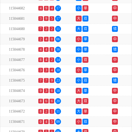
115044682
4
9
4
17
小
单
中
115044681
3
9
5
17
大
双
中
115044680
7
2
2
11
大
双
错
115044679
2
4
0
06
小
单
中
115044678
4
4
8
16
小
单
错
115044677
8
4
2
14
小
双
中
115044676
3
3
4
10
小
单
中
115044675
7
7
9
23
小
双
错
115044674
9
3
6
18
大
单
中
115044673
8
6
6
20
大
双
中
115044672
8
2
1
11
大
单
中
115044671
0
4
5
09
小
双
中