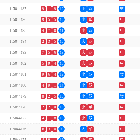
115044187
9
1
9
19
小
双
错
115044186
9
5
5
19
小
单
中
115044185
4
7
0
11
小
双
中
115044184
2
3
5
10
大
双
中
115044183
7
5
6
18
大
双
中
115044182
5
9
4
18
大
双
中
115044181
9
6
4
19
小
双
错
115044180
4
9
1
14
小
双
中
115044179
8
2
5
15
小
双
错
115044178
2
2
9
13
小
单
中
115044177
4
1
8
13
小
双
中
115044176
6
3
0
09
大
单
中