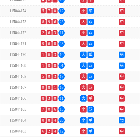
115044175
4
8
1
13
小
单
中
115044174
5
7
0
12
小
单
中
115044173
8
9
6
23
大
双
中
115044172
2
6
3
11
小
双
中
115044171
9
6
8
23
大
双
中
115044170
1
6
3
10
大
单
错
115044169
1
0
0
01
大
双
错
115044168
5
9
3
17
大
双
中
115044167
9
8
1
18
大
双
中
115044166
8
3
0
11
大
单
中
115044165
7
0
6
13
小
双
中
115044164
8
8
4
20
小
单
错
115044163
6
2
4
12
小
单
中