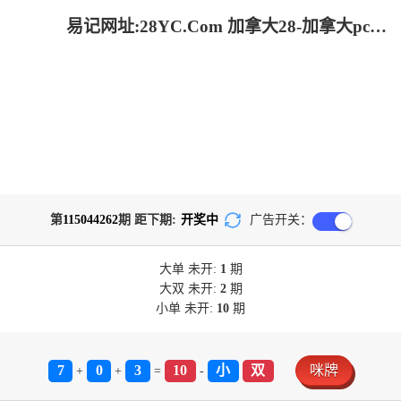
易记网址:28YC.Com 加拿大28-加拿大pc预测结果走势|加拿大28开奖结果预测官网|pc走势最新预测_专注研究!
第
115044262
期 距下期:
开奖中
广告开关：
大单
未开:
1
期
大双
未开:
2
期
小单
未开:
10
期
7
0
3
10
小
双
咪牌
+
+
=
-