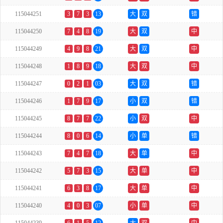
115044251
3
7
3
13
大
双
错
115044250
7
4
8
19
大
双
中
115044249
4
9
8
21
大
双
中
115044248
1
8
9
18
大
双
中
115044247
0
2
1
03
大
双
错
115044246
1
7
9
17
小
双
错
115044245
8
7
7
22
小
双
中
115044244
8
0
6
14
小
单
错
115044243
7
4
7
18
大
单
中
115044242
5
7
3
15
大
单
中
115044241
6
3
8
17
大
单
中
115044240
4
0
3
07
小
单
中