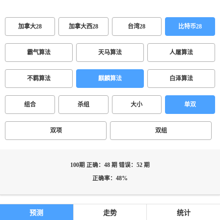
加拿大28
加拿大西28
台湾28
比特币28
霸气算法
天马算法
人屠算法
不羁算法
麒麟算法
白泽算法
组合
杀组
大小
单双
双项
双组
100期 正确：48 期 错误：52 期
正确率：48%
预测
走势
统计