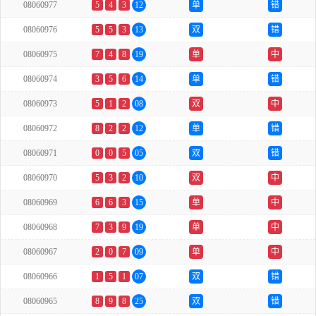
08060977
5
4
3
12
单
错
08060976
5
5
3
13
双
错
08060975
7
4
8
19
单
中
08060974
3
5
6
14
单
错
08060973
5
1
2
08
双
中
08060972
8
2
2
12
单
错
08060971
0
0
5
05
双
错
08060970
5
3
2
10
双
中
08060969
6
6
3
15
单
中
08060968
7
3
9
19
单
中
08060967
2
0
7
09
单
中
08060966
1
5
1
07
双
错
08060965
8
9
8
25
双
错