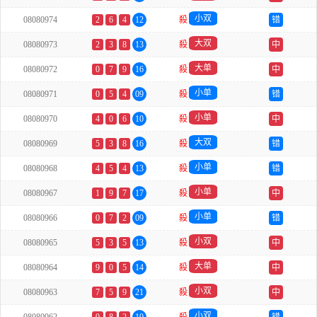
小双
08080974
2
6
4
12
殺
错
大双
08080973
2
3
8
13
殺
中
大单
08080972
0
7
9
16
殺
中
小单
08080971
0
5
4
09
殺
错
小单
08080970
4
0
6
10
殺
中
大双
08080969
5
3
8
16
殺
错
小单
08080968
4
5
4
13
殺
错
小单
08080967
1
9
7
17
殺
中
小单
08080966
0
7
2
09
殺
错
小双
08080965
5
3
5
13
殺
中
大单
08080964
9
0
5
14
殺
中
小双
08080963
7
5
9
21
殺
中
小双