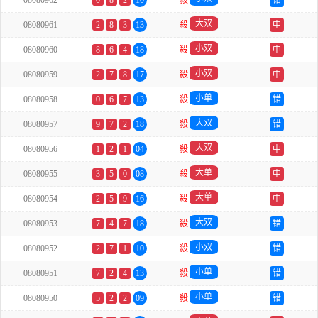
08080962
0
8
2
10
殺
错
大双
08080961
2
8
3
13
殺
中
小双
08080960
8
6
4
18
殺
中
小双
08080959
2
7
8
17
殺
中
小单
08080958
0
6
7
13
殺
错
大双
08080957
9
7
2
18
殺
错
大双
08080956
1
2
1
04
殺
中
大单
08080955
3
5
0
08
殺
中
大单
08080954
2
5
9
16
殺
中
大双
08080953
7
4
7
18
殺
错
小双
08080952
2
7
1
10
殺
错
小单
08080951
7
2
4
13
殺
错
小单
08080950
5
2
2
09
殺
错