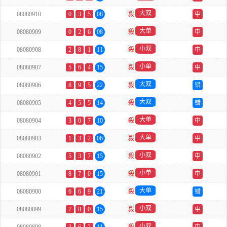
大双
08080910
0
3
5
08
殺
中
大单
08080909
0
2
6
08
殺
中
小双
08080908
2
8
1
11
殺
中
小单
08080907
5
6
4
15
殺
中
大双
08080906
8
9
5
22
殺
错
大双
08080905
4
5
5
14
殺
错
大单
08080904
3
0
7
10
殺
中
大单
08080903
1
3
2
06
殺
中
小双
08080902
5
3
7
15
殺
中
小单
08080901
8
7
0
15
殺
中
大单
08080900
6
6
9
21
殺
错
小双
08080899
7
8
0
15
殺
中
小双