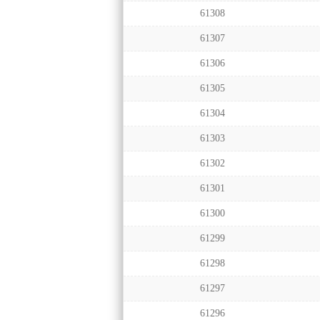
61308
61307
61306
61305
61304
61303
61302
61301
61300
61299
61298
61297
61296