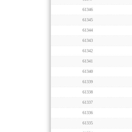
61346
61345
61344
61343
61342
61341
61340
61339
61338
61337
61336
61335