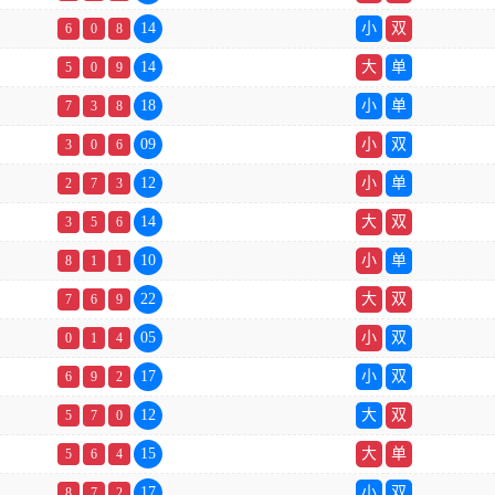
14
小
双
6
0
8
14
大
单
5
0
9
18
小
单
7
3
8
09
小
双
3
0
6
12
小
单
2
7
3
14
大
双
3
5
6
10
小
单
8
1
1
22
大
双
7
6
9
05
小
双
0
1
4
17
小
双
6
9
2
12
大
双
5
7
0
15
大
单
5
6
4
17
小
双
8
7
2