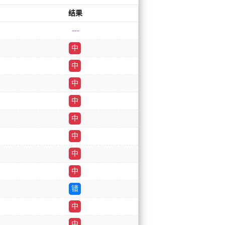
结果
---
中
中
中
中
中
中
中
中
错
中
中