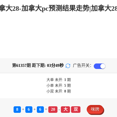
第
61357
期 距下期:
03
分
49
秒
广告开关：
大单
未开:
1
期
小单
未开:
5
期
小双
未开:
8
期
8
+
6
+
6
=
20
-
大
双
咪牌