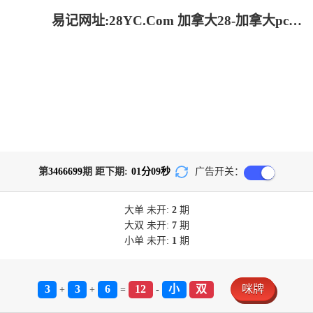
易记网址:28YC.Com 加拿大28-加拿大pc预测结果走势|加拿大28开奖结果预测官网|pc走势最新预测_专注研究!
第
3466699
期 距下期:
01
分
08
秒
广告开关：
大单
未开:
2
期
大双
未开:
7
期
小单
未开:
1
期
3
3
6
12
小
双
咪牌
+
+
=
-