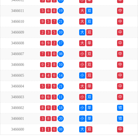
3466612
3
8
2
13
小
单
中
3466611
5
6
8
19
大
双
中
3466610
9
5
7
21
大
双
中
3466609
2
3
5
10
大
双
中
3466608
6
9
2
17
大
单
中
3466607
7
1
0
08
小
双
中
3466606
0
2
8
10
小
双
中
3466605
4
4
6
14
小
双
中
3466604
5
7
9
21
大
单
中
3466603
0
6
5
11
小
双
中
3466602
8
9
1
18
小
单
错
3466601
3
8
9
20
小
单
错
3466600
1
1
6
08
大
双
中