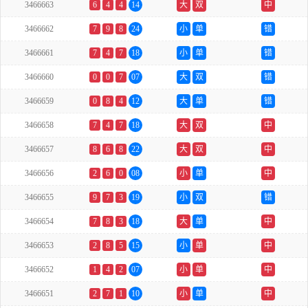
3466663
6
4
4
14
大
双
中
3466662
7
9
8
24
小
单
错
3466661
7
4
7
18
小
单
错
3466660
0
0
7
07
大
双
错
3466659
0
8
4
12
大
单
错
3466658
7
4
7
18
大
双
中
3466657
8
6
8
22
大
双
中
3466656
2
6
0
08
小
单
中
3466655
9
7
3
19
小
双
错
3466654
7
8
3
18
大
单
中
3466653
2
8
5
15
小
单
中
3466652
1
4
2
07
小
单
中
3466651
2
7
1
10
小
单
中