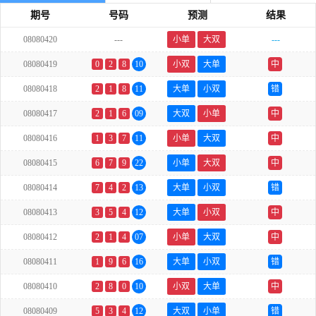
期号
号码
预测
结果
08080420
---
小单
大双
---
08080419
0
2
8
10
小双
大单
中
08080418
2
1
8
11
大单
小双
错
08080417
2
1
6
09
大双
小单
中
08080416
1
3
7
11
小单
大双
中
08080415
6
7
9
22
小单
大双
中
08080414
7
4
2
13
大单
小双
错
08080413
3
5
4
12
大单
小双
中
08080412
2
1
4
07
小单
大双
中
08080411
1
9
6
16
大单
小双
错
08080410
2
8
0
10
小双
大单
中
08080409
5
3
4
12
大双
小单
错