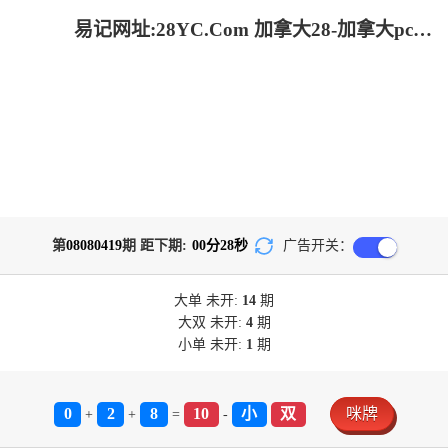
易记网址:28YC.Com 加拿大28-加拿大pc预测结果走势|加拿大28开奖结果预测官网|pc走势最新预测_专注研究!
第
08080419
期 距下期:
00
分
28
秒
广告开关：
大单
未开:
14
期
大双
未开:
4
期
小单
未开:
1
期
0
2
8
10
小
双
咪牌
+
+
=
-