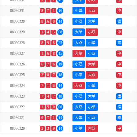
08080332
3
7
2
12
大单
小双
中
08080331
8
7
1
16
小单
大双
中
08080330
8
6
0
14
小双
大单
错
08080329
1
4
3
08
大单
小双
中
08080328
8
9
8
25
大双
小单
错
08080327
1
6
8
15
大单
小双
中
08080326
6
7
6
19
小双
大单
中
08080325
3
8
7
18
小单
大双
中
08080324
7
1
6
14
大双
小单
中
08080323
7
4
7
18
小双
大单
错
08080322
1
5
0
06
大双
小单
错
08080321
6
7
1
14
大单
小双
错
08080320
2
3
9
14
小单
大双
中