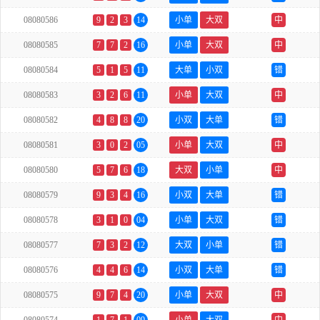
08080586
9
2
3
14
小单
大双
中
08080585
7
7
2
16
小单
大双
中
08080584
5
1
5
11
大单
小双
错
08080583
3
2
6
11
小单
大双
中
08080582
4
8
8
20
小双
大单
错
08080581
3
0
2
05
小单
大双
中
08080580
5
7
6
18
大双
小单
中
08080579
9
3
4
16
小双
大单
错
08080578
3
1
0
04
小单
大双
错
08080577
7
3
2
12
大双
小单
错
08080576
4
4
6
14
小双
大单
错
08080575
9
7
4
20
小单
大双
中