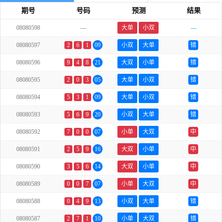
期号
号码
预测
结果
08080598
---
大单
小双
---
08080597
2
6
1
09
小双
大单
错
08080596
9
4
8
21
大双
小单
错
08080595
2
0
3
05
大单
小双
错
08080594
5
3
1
09
大单
小双
错
08080593
5
6
9
20
小双
大单
错
08080592
7
0
0
07
小单
大双
中
08080591
2
5
9
16
大双
小单
中
08080590
3
5
6
14
大双
小单
中
08080589
0
0
7
07
小单
大双
中
08080588
0
4
9
13
小双
大单
错
08080587
2
7
1
10
小单
大双
错