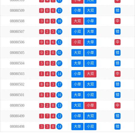
08080510
5
4
2
11
小单
大双
中
08080509
9
0
6
15
小单
大双
错
08080508
3
8
5
16
大双
小单
中
08080507
9
2
5
16
小双
大单
错
08080506
0
6
6
12
小双
大单
中
08080505
0
2
0
02
大双
小单
错
08080504
5
0
2
07
大单
小双
错
08080503
1
4
9
14
小单
大双
中
08080502
8
6
3
17
小单
大双
错
08080501
8
1
7
16
大单
小双
错
08080500
3
2
8
13
大双
小单
中
08080499
1
7
4
12
小单
大双
错
08080498
3
3
8
14
大单
小双
错