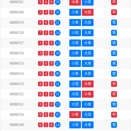
08080561
5
6
8
19
大单
小双
中
08080560
3
4
9
16
小单
大双
中
08080559
6
6
9
21
小单
大双
错
08080558
7
8
9
24
小双
大单
错
08080557
1
3
9
13
小双
大单
错
08080556
3
4
3
10
小单
大双
错
08080555
7
6
9
22
小双
大单
错
08080554
0
4
2
06
小单
大双
错
08080553
4
8
9
21
小双
大单
中
08080552
8
3
0
11
大双
小单
中
08080551
5
4
6
15
大双
小单
错
08080550
0
0
5
05
小单
大双
中
08080549
6
2
6
14
小双
大单
错