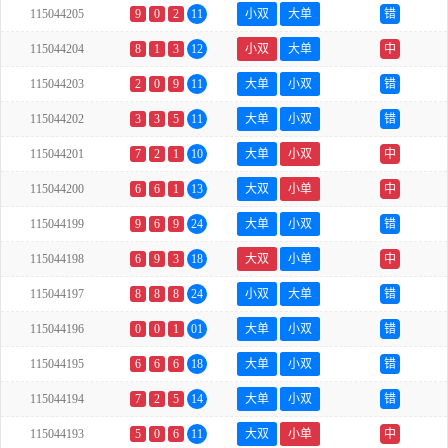
115044205
9
0
2
11
小双
大单
错
115044204
8
1
3
12
小双
大单
中
115044203
2
0
9
11
大单
小双
错
115044202
3
3
5
11
大单
小双
错
115044201
7
2
1
10
大单
小双
中
115044200
6
6
1
13
大双
小单
中
115044199
9
6
9
24
大单
小双
错
115044198
6
9
3
18
大双
小单
中
115044197
8
8
8
24
小双
大单
错
115044196
0
0
1
01
大单
小双
错
115044195
6
6
6
18
大单
小双
错
115044194
7
2
5
14
大单
小双
错
115044193
5
0
6
11
大双
小单
中