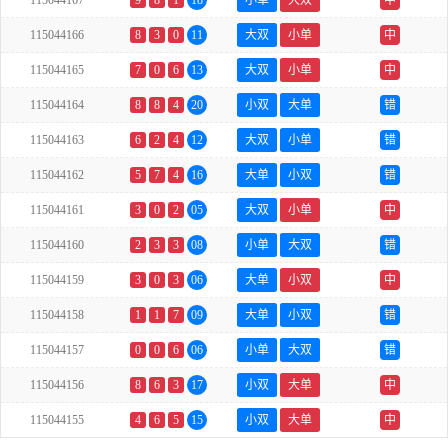
115044167
9
8
1
18
小单
大双
中
115044166
8
3
0
11
大双
小单
中
115044165
7
0
6
13
大双
小单
中
115044164
8
8
4
20
小双
大单
错
115044163
6
2
4
12
大双
小单
错
115044162
5
7
4
16
大单
小双
错
115044161
3
0
2
05
大双
小单
中
115044160
2
3
3
08
小单
大双
错
115044159
3
0
3
06
大单
小双
中
115044158
1
1
7
09
大单
小双
错
115044157
0
0
6
06
小单
大双
错
115044156
8
6
3
17
小双
大单
中
115044155
4
6
5
15
小双
大单
中