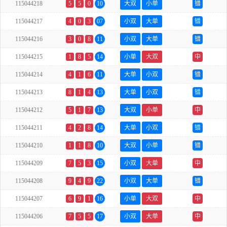
115044218
5
5
0
10
大双
小单
错
115044217
4
0
3
07
小双
大单
错
115044216
3
0
8
11
小双
大单
错
115044215
1
8
5
14
小单
大双
中
115044214
4
1
6
11
大单
小双
错
115044213
8
1
4
13
大单
小双
错
115044212
5
1
7
13
大双
小单
中
115044211
4
2
8
14
大单
小双
错
115044210
1
1
8
10
大双
小单
错
115044209
7
5
3
15
小双
大单
中
115044208
9
4
9
22
小双
大单
错
115044207
6
9
1
16
小单
大双
中
115044206
7
5
5
17
小双
大单
中