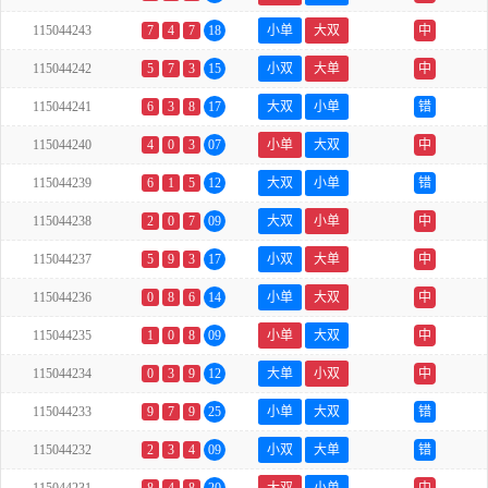
115044243
7
4
7
18
小单
大双
中
115044242
5
7
3
15
小双
大单
中
115044241
6
3
8
17
大双
小单
错
115044240
4
0
3
07
小单
大双
中
115044239
6
1
5
12
大双
小单
错
115044238
2
0
7
09
大双
小单
中
115044237
5
9
3
17
小双
大单
中
115044236
0
8
6
14
小单
大双
中
115044235
1
0
8
09
小单
大双
中
115044234
0
3
9
12
大单
小双
中
115044233
9
7
9
25
小单
大双
错
115044232
2
3
4
09
小双
大单
错