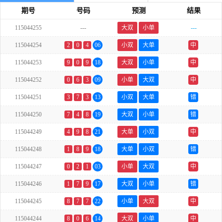
期号
号码
预测
结果
115044255
---
大双
小单
---
115044254
2
0
4
06
小双
大单
中
115044253
9
0
9
18
大双
小单
中
115044252
0
6
3
09
小单
大双
中
115044251
3
7
3
13
小双
大单
错
115044250
7
4
8
19
大双
小单
错
115044249
4
9
8
21
大单
小双
中
115044248
1
8
9
18
大单
小双
错
115044247
0
2
1
03
小单
大双
中
115044246
1
7
9
17
大双
小单
错
115044245
8
7
7
22
小单
大双
中
115044244
8
0
6
14
大双
小单
中