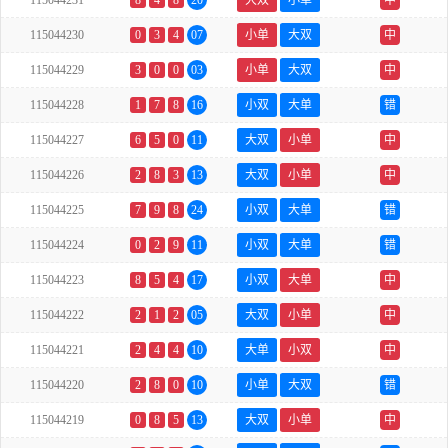
115044231
8
4
8
20
大双
小单
中
115044230
0
3
4
07
小单
大双
中
115044229
3
0
0
03
小单
大双
中
115044228
1
7
8
16
小双
大单
错
115044227
6
5
0
11
大双
小单
中
115044226
2
8
3
13
大双
小单
中
115044225
7
9
8
24
小双
大单
错
115044224
0
2
9
11
小双
大单
错
115044223
8
5
4
17
小双
大单
中
115044222
2
1
2
05
大双
小单
中
115044221
2
4
4
10
大单
小双
中
115044220
2
8
0
10
小单
大双
错
115044219
0
8
5
13
大双
小单
中