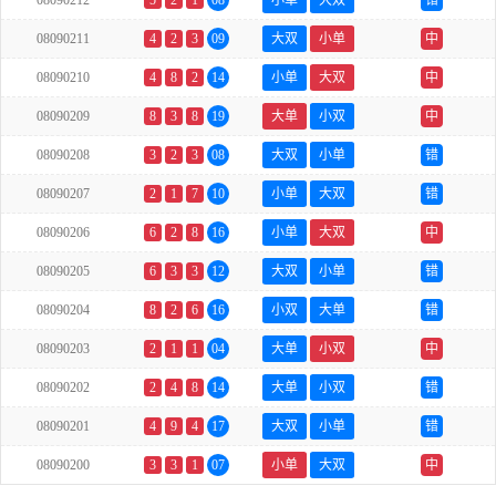
08090212
5
2
1
08
小单
大双
错
08090211
4
2
3
09
大双
小单
中
08090210
4
8
2
14
小单
大双
中
08090209
8
3
8
19
大单
小双
中
08090208
3
2
3
08
大双
小单
错
08090207
2
1
7
10
小单
大双
错
08090206
6
2
8
16
小单
大双
中
08090205
6
3
3
12
大双
小单
错
08090204
8
2
6
16
小双
大单
错
08090203
2
1
1
04
大单
小双
中
08090202
2
4
8
14
大单
小双
错
08090201
4
9
4
17
大双
小单
错
08090200
3
3
1
07
小单
大双
中