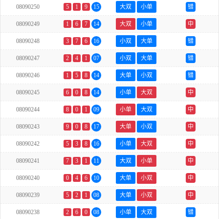
08090250
5
1
9
15
大双
小单
错
08090249
1
6
7
14
大双
小单
中
08090248
3
7
6
16
小双
大单
错
08090247
2
4
1
07
小双
大单
错
08090246
1
5
8
14
大单
小双
错
08090245
6
0
8
14
小单
大双
中
08090244
8
0
1
09
小单
大双
中
08090243
9
0
8
17
大单
小双
中
08090242
5
3
8
16
小单
大双
中
08090241
7
3
1
11
大双
小单
中
08090240
0
4
6
10
大单
小双
中
08090239
5
2
1
08
大单
小双
中
08090238
2
6
0
08
小单
大双
错