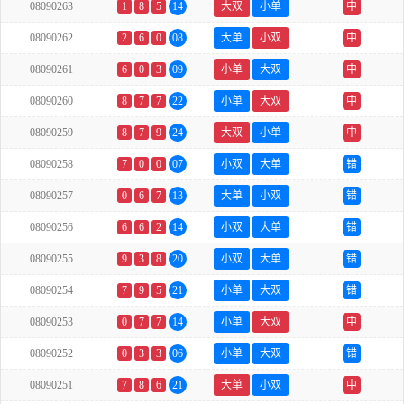
08090263
1
8
5
14
大双
小单
中
08090262
2
6
0
08
大单
小双
中
08090261
6
0
3
09
小单
大双
中
08090260
8
7
7
22
小单
大双
中
08090259
8
7
9
24
大双
小单
中
08090258
7
0
0
07
小双
大单
错
08090257
0
6
7
13
大单
小双
错
08090256
6
6
2
14
小双
大单
错
08090255
9
3
8
20
小双
大单
错
08090254
7
9
5
21
小单
大双
错
08090253
0
7
7
14
小单
大双
中
08090252
0
3
3
06
小单
大双
错
08090251
7
8
6
21
大单
小双
中