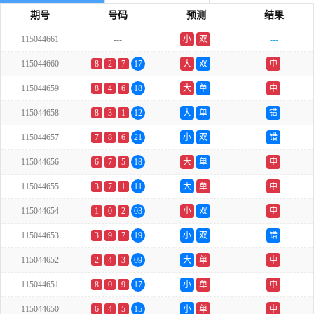
期号
号码
预测
结果
115044661
---
小
双
---
115044660
8
2
7
17
大
双
中
115044659
8
4
6
18
大
单
中
115044658
8
3
1
12
大
单
错
115044657
7
8
6
21
小
双
错
115044656
6
7
5
18
大
单
中
115044655
3
7
1
11
大
单
中
115044654
1
0
2
03
小
双
中
115044653
3
9
7
19
小
双
错
115044652
2
4
3
09
大
单
中
115044651
8
0
9
17
小
单
中
115044650
6
4
5
15
小
单
中