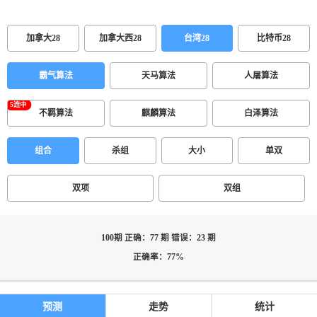
加拿大28
加拿大西28
台湾28
比特币28
霸气算法
天马算法
人屠算法
不羁算法
麒麟算法
白泽算法
组合
杀组
大小
单双
双项
双组
100期 正确：77 期 错误：23 期
正确率：77%
预测
走势
统计