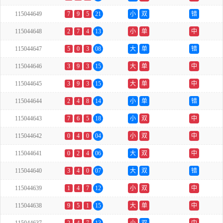
115044649
7
9
5
21
小
双
错
115044648
2
7
4
13
小
单
中
115044647
5
0
3
08
大
单
错
115044646
3
9
3
15
大
单
中
115044645
3
9
3
15
大
单
中
115044644
2
4
8
14
小
单
错
115044643
7
6
5
18
小
双
中
115044642
0
4
0
04
小
双
中
115044641
0
2
4
06
大
双
中
115044640
3
4
0
07
大
双
错
115044639
1
4
7
12
小
双
中
115044638
9
5
1
15
大
单
中