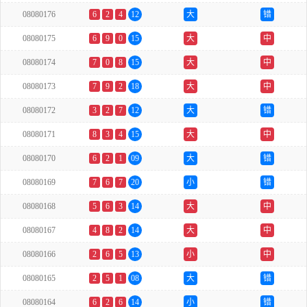
08080176
6
2
4
12
大
错
08080175
6
9
0
15
大
中
08080174
7
0
8
15
大
中
08080173
7
9
2
18
大
中
08080172
3
2
7
12
大
错
08080171
8
3
4
15
大
中
08080170
6
2
1
09
大
错
08080169
7
6
7
20
小
错
08080168
5
6
3
14
大
中
08080167
4
8
2
14
大
中
08080166
2
6
5
13
小
中
08080165
2
5
1
08
大
错
08080164
6
2
6
14
小
错