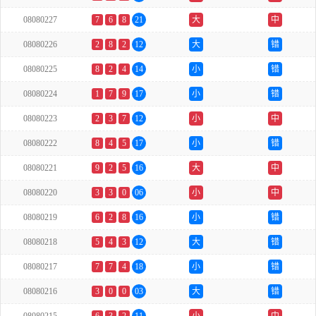
08080227
7
6
8
21
大
中
08080226
2
8
2
12
大
错
08080225
8
2
4
14
小
错
08080224
1
7
9
17
小
错
08080223
2
3
7
12
小
中
08080222
8
4
5
17
小
错
08080221
9
2
5
16
大
中
08080220
3
3
0
06
小
中
08080219
6
2
8
16
小
错
08080218
5
4
3
12
大
错
08080217
7
7
4
18
小
错
08080216
3
0
0
03
大
错