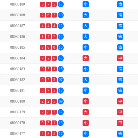
08080189
5
7
5
17
小
错
08080188
2
6
2
10
大
错
08080187
4
4
4
12
大
错
08080186
1
4
7
12
大
错
08080185
8
8
0
16
小
错
08080184
9
2
6
17
大
中
08080183
9
5
1
15
小
错
08080182
0
2
5
07
大
错
08080181
5
7
5
17
小
错
08080180
2
2
5
09
小
中
08080179
2
8
7
17
大
中
08080178
9
3
1
13
小
中
08080177
4
8
5
17
小
错