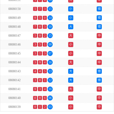
08080151
5
7
4
16
大
中
08080150
5
7
3
15
小
错
08080149
9
5
0
14
小
错
08080148
7
0
3
10
大
错
08080147
5
8
2
15
大
中
08080146
3
5
1
09
小
中
08080145
3
1
3
07
小
中
08080144
3
9
4
16
大
中
08080143
4
4
5
13
大
错
08080142
3
8
1
12
大
错
08080141
9
3
4
16
大
中
08080140
0
0
6
06
小
中
08080139
0
1
2
03
小
中