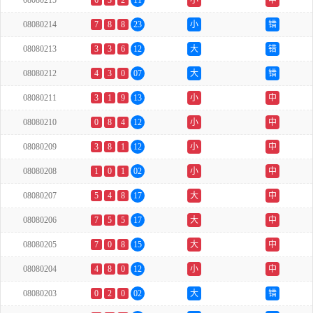
08080215
6
3
2
11
小
中
08080214
7
8
8
23
小
错
08080213
3
3
6
12
大
错
08080212
4
3
0
07
大
错
08080211
3
1
9
13
小
中
08080210
0
8
4
12
小
中
08080209
3
8
1
12
小
中
08080208
1
0
1
02
小
中
08080207
5
4
8
17
大
中
08080206
7
5
5
17
大
中
08080205
7
0
8
15
大
中
08080204
4
8
0
12
小
中
08080203
0
2
0
02
大
错