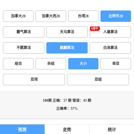
加拿大28
加拿大西28
台湾28
比特币28
霸气算法
天马算法
人屠算法
不羁算法
麒麟算法
白泽算法
组合
杀组
大小
单双
双项
双组
100期 正确：57 期 错误：43 期
正确率：57%
预测
走势
统计