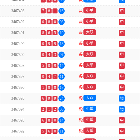
3467404
1
5
0
06
殺
错
小单
3467403
7
8
1
16
殺
中
小单
3467402
0
8
0
08
殺
中
大双
3467401
8
6
5
19
殺
中
小单
3467400
0
9
9
18
殺
中
大双
3467399
0
4
3
07
殺
中
大单
3467398
5
0
9
14
殺
中
大双
3467397
0
4
7
11
殺
中
大双
3467396
1
8
8
17
殺
中
大双
3467395
6
9
9
24
殺
错
小单
3467394
2
1
2
05
殺
错
小单
3467393
6
8
0
14
殺
中
大单
3467392
5
6
0
11
殺
中