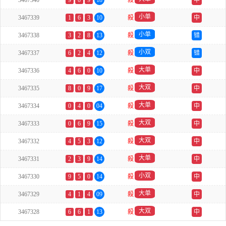
3467340
9
0
9
18
殺
中
小单
3467339
1
6
3
10
殺
中
小单
3467338
3
2
8
13
殺
错
小双
3467337
6
2
4
12
殺
错
大单
3467336
4
6
0
10
殺
中
大双
3467335
8
0
9
17
殺
中
大单
3467334
0
4
0
04
殺
中
大双
3467333
0
6
9
15
殺
中
大双
3467332
4
5
3
12
殺
中
大单
3467331
2
3
9
14
殺
中
小双
3467330
9
5
0
14
殺
中
大单
3467329
4
1
4
09
殺
中
大双
3467328
6
6
1
13
殺
中