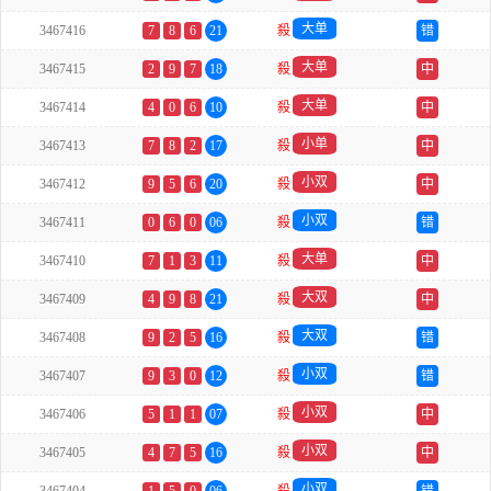
大单
3467416
7
8
6
21
殺
错
大单
3467415
2
9
7
18
殺
中
大单
3467414
4
0
6
10
殺
中
小单
3467413
7
8
2
17
殺
中
小双
3467412
9
5
6
20
殺
中
小双
3467411
0
6
0
06
殺
错
大单
3467410
7
1
3
11
殺
中
大双
3467409
4
9
8
21
殺
中
大双
3467408
9
2
5
16
殺
错
小双
3467407
9
3
0
12
殺
错
小双
3467406
5
1
1
07
殺
中
小双
3467405
4
7
5
16
殺
中
小双