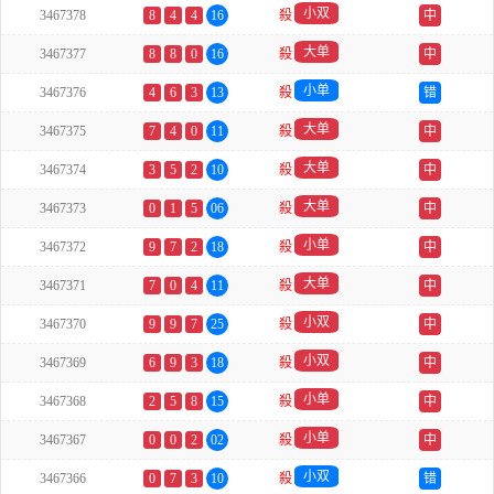
小双
3467378
8
4
4
16
殺
中
大单
3467377
8
8
0
16
殺
中
小单
3467376
4
6
3
13
殺
错
大单
3467375
7
4
0
11
殺
中
大单
3467374
3
5
2
10
殺
中
大单
3467373
0
1
5
06
殺
中
小单
3467372
9
7
2
18
殺
中
大单
3467371
7
0
4
11
殺
中
小双
3467370
9
9
7
25
殺
中
小双
3467369
6
9
3
18
殺
中
小单
3467368
2
5
8
15
殺
中
小单
3467367
0
0
2
02
殺
中
小双
3467366
0
7
3
10
殺
错