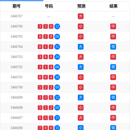
期号
号码
预测
结果
3466707
---
大
---
双
3466706
3
3
6
12
小
中
3466705
8
1
0
09
小
中
3466704
8
1
2
11
大
错
3466703
3
8
8
19
大
中
3466702
3
1
4
08
大
错
3466701
0
6
4
10
小
中
3466700
5
2
2
09
小
中
3466699
3
3
6
12
大
错
3466698
5
2
2
09
小
中
3466697
9
5
1
15
大
中
3466696
7
8
0
15
小
错