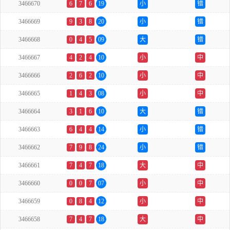
3466670
6
7
6
19
小
错
3466669
9
3
8
20
小
错
3466668
0
4
5
09
大
错
3466667
4
2
4
10
小
中
3466666
2
6
2
10
小
中
3466665
1
4
3
08
小
中
3466664
3
1
6
10
大
错
3466663
6
4
4
14
小
错
3466662
7
9
8
24
小
错
3466661
7
4
7
18
大
中
3466660
0
0
7
07
小
中
3466659
0
8
4
12
小
中
3466658
7
4
7
18
大
中