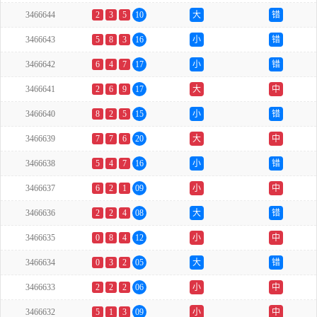
3466644
2
3
5
10
大
错
3466643
5
8
3
16
小
错
3466642
6
4
7
17
小
错
3466641
2
6
9
17
大
中
3466640
8
2
5
15
小
错
3466639
7
7
6
20
大
中
3466638
5
4
7
16
小
错
3466637
6
2
1
09
小
中
3466636
2
2
4
08
大
错
3466635
0
8
4
12
小
中
3466634
0
3
2
05
大
错
3466633
2
2
2
06
小
中
3466632
5
1
3
09
小
中