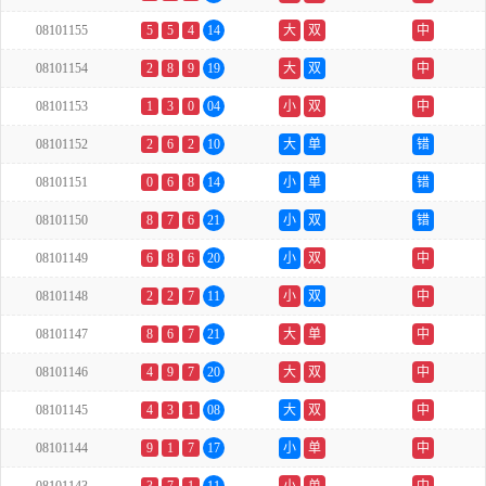
08101155
5
5
4
14
大
双
中
08101154
2
8
9
19
大
双
中
08101153
1
3
0
04
小
双
中
08101152
2
6
2
10
大
单
错
08101151
0
6
8
14
小
单
错
08101150
8
7
6
21
小
双
错
08101149
6
8
6
20
小
双
中
08101148
2
2
7
11
小
双
中
08101147
8
6
7
21
大
单
中
08101146
4
9
7
20
大
双
中
08101145
4
3
1
08
大
双
中
08101144
9
1
7
17
小
单
中