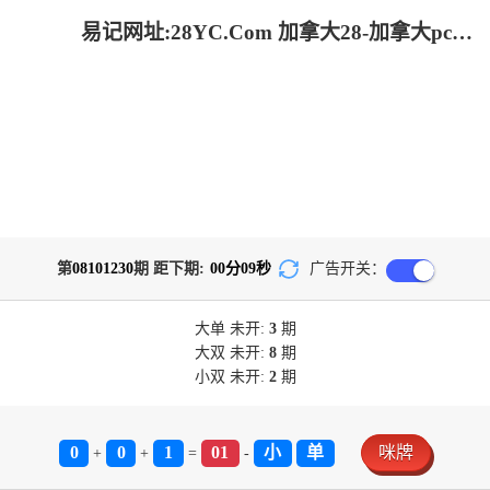
易记网址:28YC.Com 加拿大28-加拿大pc预测结果走势|加拿大28开奖结果预测官网|pc走势最新预测_专注研究!
第
08101230
期 距下期:
00
分
08
秒
广告开关：
大单
未开:
3
期
大双
未开:
8
期
小双
未开:
2
期
0
0
1
01
小
单
咪牌
+
+
=
-