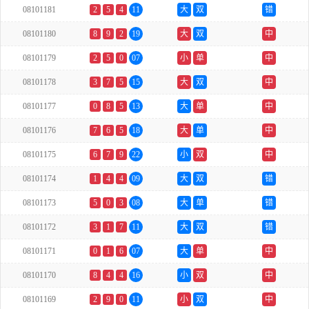
08101181
2
5
4
11
大
双
错
08101180
8
9
2
19
大
双
中
08101179
2
5
0
07
小
单
中
08101178
3
7
5
15
大
双
中
08101177
0
8
5
13
大
单
中
08101176
7
6
5
18
大
单
中
08101175
6
7
9
22
小
双
中
08101174
1
4
4
09
大
双
错
08101173
5
0
3
08
大
单
错
08101172
3
1
7
11
大
双
错
08101171
0
1
6
07
大
单
中
08101170
8
4
4
16
小
双
中
08101169
2
9
0
11
小
双
中