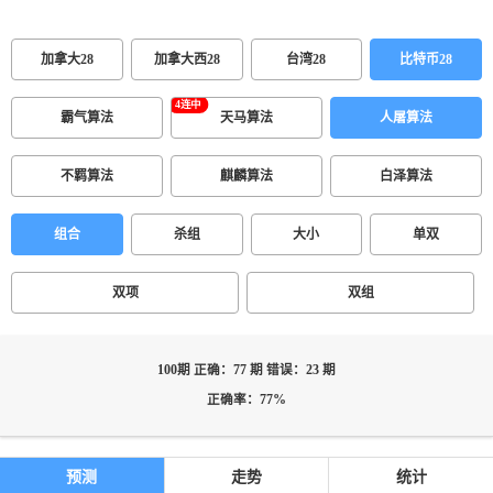
加拿大28
加拿大西28
台湾28
比特币28
霸气算法
天马算法
人屠算法
不羁算法
麒麟算法
白泽算法
组合
杀组
大小
单双
双项
双组
100期 正确：77 期 错误：23 期
正确率：77%
预测
走势
统计