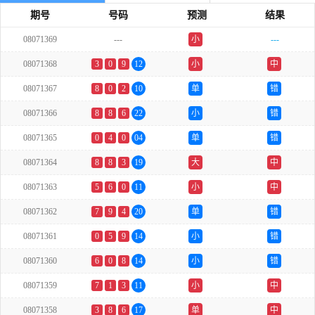
期号
号码
预测
结果
08071369
---
小
---
08071368
3
0
9
12
小
中
08071367
8
0
2
10
单
错
08071366
8
8
6
22
小
错
08071365
0
4
0
04
单
错
08071364
8
8
3
19
大
中
08071363
5
6
0
11
小
中
08071362
7
9
4
20
单
错
08071361
0
5
9
14
小
错
08071360
6
0
8
14
小
错
08071359
7
1
3
11
小
中
08071358
3
8
6
17
单
中