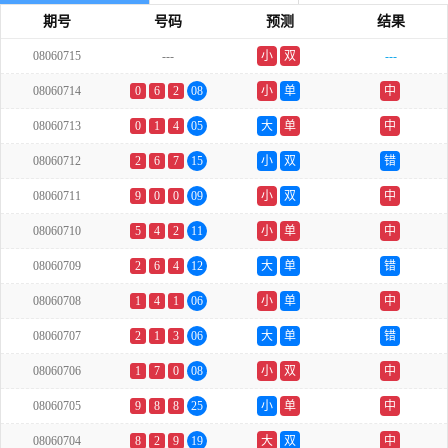
期号
号码
预测
结果
08060715
---
小
双
---
08060714
0
6
2
08
小
单
中
08060713
0
1
4
05
大
单
中
08060712
2
6
7
15
小
双
错
08060711
9
0
0
09
小
双
中
08060710
5
4
2
11
小
单
中
08060709
2
6
4
12
大
单
错
08060708
1
4
1
06
小
单
中
08060707
2
1
3
06
大
单
错
08060706
1
7
0
08
小
双
中
08060705
9
8
8
25
小
单
中
08060704
8
2
9
19
大
双
中