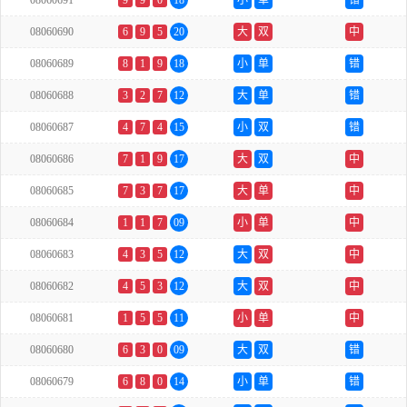
08060691
9
9
0
18
小
单
错
08060690
6
9
5
20
大
双
中
08060689
8
1
9
18
小
单
错
08060688
3
2
7
12
大
单
错
08060687
4
7
4
15
小
双
错
08060686
7
1
9
17
大
双
中
08060685
7
3
7
17
大
单
中
08060684
1
1
7
09
小
单
中
08060683
4
3
5
12
大
双
中
08060682
4
5
3
12
大
双
中
08060681
1
5
5
11
小
单
中
08060680
6
3
0
09
大
双
错
08060679
6
8
0
14
小
单
错