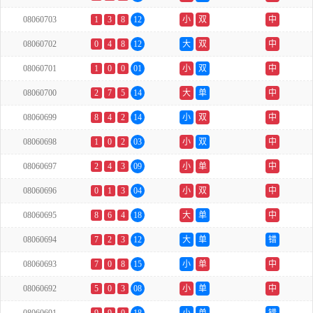
08060703
1
3
8
12
小
双
中
08060702
0
4
8
12
大
双
中
08060701
1
0
0
01
小
双
中
08060700
2
7
5
14
大
单
中
08060699
8
4
2
14
小
双
中
08060698
1
0
2
03
小
双
中
08060697
2
4
3
09
小
单
中
08060696
0
1
3
04
小
双
中
08060695
8
6
4
18
大
单
中
08060694
7
2
3
12
大
单
错
08060693
7
0
8
15
小
单
中
08060692
5
0
3
08
小
单
中