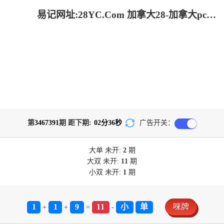
易记网址:28YC.Com 加拿大28-加拿大pc预测结果走势|加拿大28开奖结果预测官网|pc走势最新预测_专注研究!
第
3467391
期 距下期:
02
分
36
秒
广告开关：
大单
未开:
2
期
大双
未开:
11
期
小双
未开:
1
期
1
1
9
11
小
单
咪牌
+
+
=
-