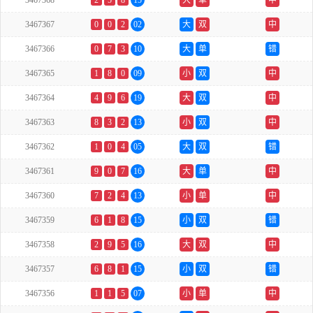
3467368
2
5
8
15
大
单
中
3467367
0
0
2
02
大
双
中
3467366
0
7
3
10
大
单
错
3467365
1
8
0
09
小
双
中
3467364
4
9
6
19
大
双
中
3467363
8
3
2
13
小
双
中
3467362
1
0
4
05
大
双
错
3467361
9
0
7
16
大
单
中
3467360
7
2
4
13
小
单
中
3467359
6
1
8
15
小
双
错
3467358
2
9
5
16
大
双
中
3467357
6
8
1
15
小
双
错
3467356
1
1
5
07
小
单
中