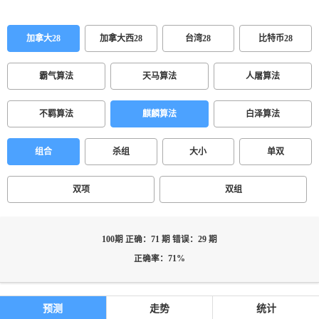
加拿大28
加拿大西28
台湾28
比特币28
霸气算法
天马算法
人屠算法
不羁算法
麒麟算法
白泽算法
组合
杀组
大小
单双
双项
双组
100期 正确：71 期 错误：29 期
正确率：71%
预测
走势
统计