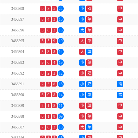
3466398
9
8
5
22
小
双
中
3466397
8
4
3
15
小
单
中
3466396
3
8
2
13
大
单
中
3466395
5
5
9
19
大
单
中
3466394
3
3
8
14
大
单
中
3466393
9
6
4
19
小
单
中
3466392
8
2
2
12
小
双
中
3466391
2
5
8
15
小
双
错
3466390
6
0
8
14
小
单
错
3466389
2
1
8
11
小
单
中
3466388
0
1
8
09
小
单
中
3466387
7
8
3
18
大
单
中