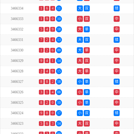
3466334
1
6
4
11
大
双
错
3466333
1
9
0
10
小
双
中
3466332
5
4
9
18
大
单
中
3466331
7
2
4
13
大
双
错
3466330
1
2
6
09
大
单
中
3466329
9
4
1
14
大
双
中
3466328
2
4
9
15
大
单
中
3466327
8
8
2
18
小
单
错
3466326
3
1
4
08
小
单
中
3466325
8
2
0
10
小
单
中
3466324
9
8
0
17
小
双
错
3466323
5
6
3
14
大
双
中