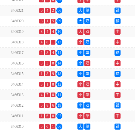
3466322
6
3
0
09
小
单
中
3466321
0
4
2
06
大
单
错
3466320
3
1
5
09
大
双
错
3466319
8
4
4
16
大
双
中
3466318
4
8
1
13
小
双
中
3466317
2
8
4
14
小
单
错
3466316
3
3
8
14
小
双
中
3466315
1
8
9
18
小
单
错
3466314
3
1
8
12
小
双
中
3466313
4
7
0
11
小
单
中
3466312
5
8
6
19
小
双
错
3466311
1
6
0
07
小
单
中
3466310
5
0
1
06
大
单
错