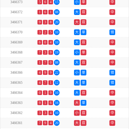
3466373
5
6
4
15
小
单
中
3466372
1
6
1
08
大
双
中
3466371
9
3
8
20
大
双
中
3466370
3
2
5
10
大
单
错
3466369
6
0
4
10
大
双
中
3466368
7
3
9
19
小
单
中
3466367
1
7
0
08
大
双
中
3466366
4
9
9
22
小
单
错
3466365
4
7
1
12
大
单
错
3466364
0
1
9
10
大
双
中
3466363
9
1
6
16
大
单
中
3466362
3
3
4
10
小
双
中
3466361
7
9
4
20
大
双
中