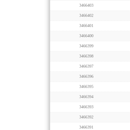
3466403
3466402
3466401
3466400
3466399
3466398
3466397
3466396
3466395
3466394
3466393
3466392
3466391