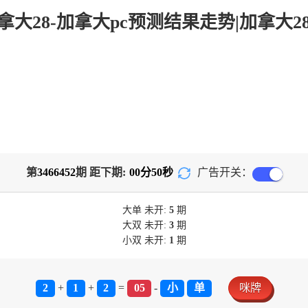
第
3466452
期 距下期:
00
分
49
秒
广告开关：
大单
未开:
5
期
大双
未开:
3
期
小双
未开:
1
期
2
+
1
+
2
=
05
-
小
单
咪牌