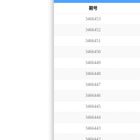
期号
3466453
3466452
3466451
3466450
3466449
3466448
3466447
3466446
3466445
3466444
3466443
3466442