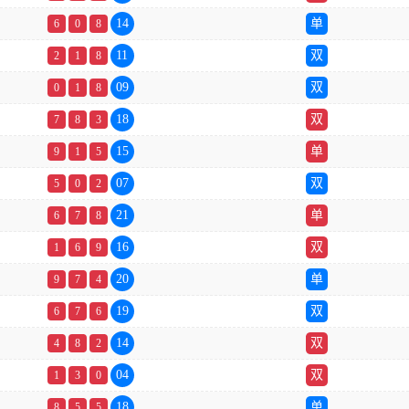
14
单
6
0
8
11
双
2
1
8
09
双
0
1
8
18
双
7
8
3
15
单
9
1
5
07
双
5
0
2
21
单
6
7
8
16
双
1
6
9
20
单
9
7
4
19
双
6
7
6
14
双
4
8
2
04
双
1
3
0
18
单
8
5
5