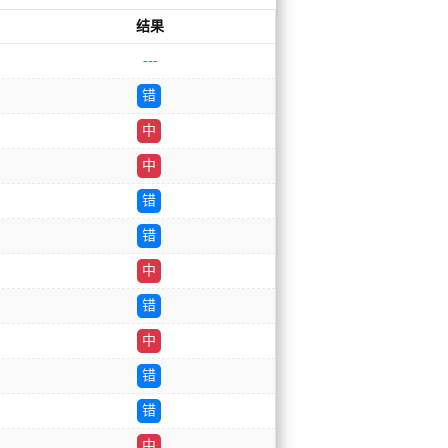
结果
---
错
中
中
错
错
中
错
中
错
错
中