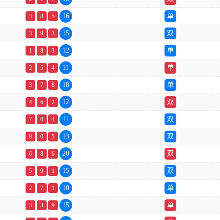
16
单
3
8
5
15
双
3
9
3
12
单
1
8
3
11
单
2
5
4
18
单
3
7
8
12
双
4
6
2
11
双
7
0
4
13
双
8
0
5
20
双
6
8
6
15
双
5
9
1
10
单
2
7
1
15
单
3
3
9