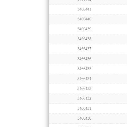
3466441
3466440
3466439
3466438
3466437
3466436
3466435
3466434
3466433
3466432
3466431
3466430