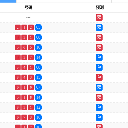
号码
预测
---
双
05
双
2
1
2
08
双
4
3
1
10
双
5
0
5
14
单
4
3
7
08
单
3
4
1
15
单
8
4
3
07
双
6
1
0
14
双
5
1
8
12
单
8
3
1
16
单
6
7
3
10
双
2
1
7