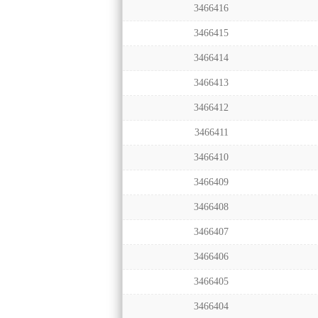
3466416
3466415
3466414
3466413
3466412
3466411
3466410
3466409
3466408
3466407
3466406
3466405
3466404