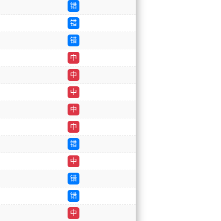
错
错
错
中
中
中
中
中
错
中
错
错
中