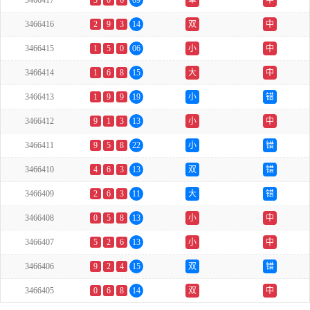
3466417
3
0
6
09
单
中
3466416
2
9
3
14
双
中
3466415
1
5
0
06
小
中
3466414
1
6
8
15
大
中
3466413
1
9
9
19
小
错
3466412
9
1
3
13
小
中
3466411
9
5
8
22
小
错
3466410
4
6
3
13
双
错
3466409
2
6
3
11
大
错
3466408
0
5
8
13
小
中
3466407
5
2
6
13
小
中
3466406
9
2
4
15
双
错
3466405
0
6
8
14
双
中