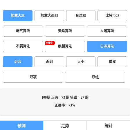
加拿大28
加拿大西28
台湾28
比特币28
霸气算法
天马算法
人屠算法
不羁算法
麒麟算法
白泽算法
组合
杀组
大小
单双
双项
双组
100期 正确：73 期 错误：27 期
正确率：73%
预测
走势
统计