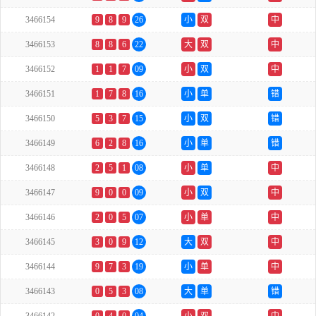
3466154
9
8
9
26
小
双
中
3466153
8
8
6
22
大
双
中
3466152
1
1
7
09
小
双
中
3466151
1
7
8
16
小
单
错
3466150
5
3
7
15
小
双
错
3466149
6
2
8
16
小
单
错
3466148
2
5
1
08
小
单
中
3466147
9
0
0
09
小
双
中
3466146
2
0
5
07
小
单
中
3466145
3
0
9
12
大
双
中
3466144
9
7
3
19
小
单
中
3466143
0
5
3
08
大
单
错