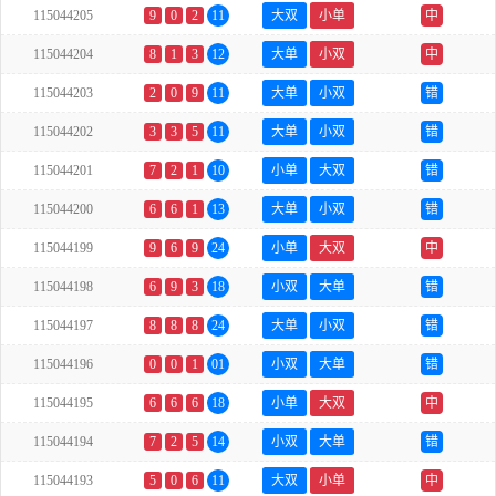
115044205
9
0
2
11
大双
小单
中
115044204
8
1
3
12
大单
小双
中
115044203
2
0
9
11
大单
小双
错
115044202
3
3
5
11
大单
小双
错
115044201
7
2
1
10
小单
大双
错
115044200
6
6
1
13
大单
小双
错
115044199
9
6
9
24
小单
大双
中
115044198
6
9
3
18
小双
大单
错
115044197
8
8
8
24
大单
小双
错
115044196
0
0
1
01
小双
大单
错
115044195
6
6
6
18
小单
大双
中
115044194
7
2
5
14
小双
大单
错
115044193
5
0
6
11
大双
小单
中