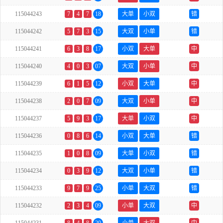
115044243
7
4
7
18
大单
小双
错
115044242
5
7
3
15
大双
小单
错
115044241
6
3
8
17
小双
大单
中
115044240
4
0
3
07
大双
小单
中
115044239
6
1
5
12
小双
大单
中
115044238
2
0
7
09
大双
小单
中
115044237
5
9
3
17
大单
小双
中
115044236
0
8
6
14
小双
大单
错
115044235
1
0
8
09
大单
小双
错
115044234
0
3
9
12
大双
小单
错
115044233
9
7
9
25
小单
大双
错
115044232
2
3
4
09
小单
大双
中