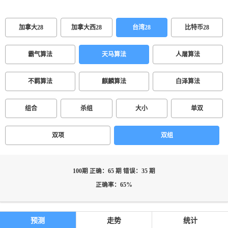
加拿大28
加拿大西28
台湾28
比特币28
霸气算法
天马算法
人屠算法
不羁算法
麒麟算法
白泽算法
组合
杀组
大小
单双
双项
双组
100期 正确：65 期 错误：35 期
正确率：65%
预测
走势
统计