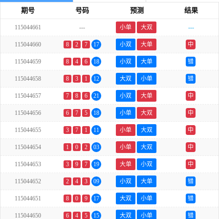
期号
号码
预测
结果
115044661
---
小单
大双
---
115044660
8
2
7
17
小双
大单
中
115044659
8
4
6
18
小双
大单
错
115044658
8
3
1
12
大双
小单
错
115044657
7
8
6
21
小双
大单
中
115044656
6
7
5
18
小单
大双
中
115044655
3
7
1
11
小单
大双
中
115044654
1
0
2
03
小单
大双
中
115044653
3
9
7
19
大单
小双
中
115044652
2
4
3
09
小双
大单
错
115044651
8
0
9
17
大双
小单
错
115044650
6
4
5
15
大双
小单
错