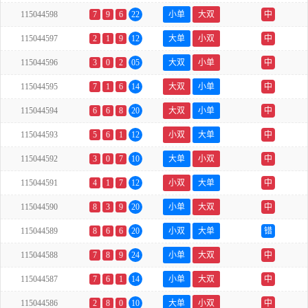
115044598
7
9
6
22
小单
大双
中
115044597
2
1
9
12
大单
小双
中
115044596
3
0
2
05
大双
小单
中
115044595
7
1
6
14
大双
小单
中
115044594
6
6
8
20
大双
小单
中
115044593
5
6
1
12
小双
大单
中
115044592
3
0
7
10
大单
小双
中
115044591
4
1
7
12
小双
大单
中
115044590
8
3
9
20
小单
大双
中
115044589
8
6
6
20
小双
大单
错
115044588
7
8
9
24
小单
大双
中
115044587
7
6
1
14
小单
大双
中
115044586
2
8
0
10
大单
小双
中