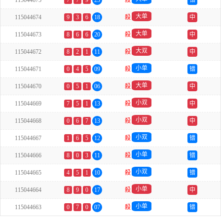
115044675
7
7
9
23
殺
错
大单
115044674
9
3
6
18
殺
中
大单
115044673
8
6
6
20
殺
中
大双
115044672
8
2
1
11
殺
中
小单
115044671
0
4
5
09
殺
错
大单
115044670
0
5
1
06
殺
中
小双
115044669
7
5
1
13
殺
中
小双
115044668
0
6
7
13
殺
中
小双
115044667
1
6
5
12
殺
错
小单
115044666
8
0
3
11
殺
错
小双
115044665
4
5
1
10
殺
错
小单
115044664
8
9
0
17
殺
中
小单
115044663
0
7
0
07
殺
错