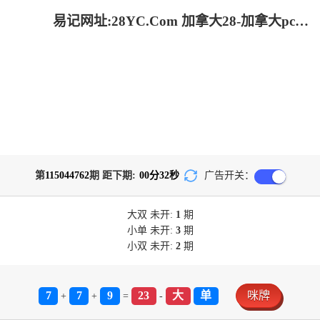
易记网址:28YC.Com 加拿大28-加拿大pc预测结果走势|加拿大28开奖结果预测官网|pc走势最新预测_专注研究!
第
115044762
期 距下期:
00
分
32
秒
广告开关：
大双
未开:
1
期
小单
未开:
3
期
小双
未开:
2
期
7
7
9
23
大
单
咪牌
+
+
=
-