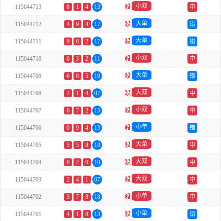
小双
115044713
8
1
4
13
殺
中
大单
115044712
4
9
4
17
殺
错
大单
115044711
9
6
2
17
殺
错
小双
115044710
6
3
2
11
殺
中
大单
115044709
6
8
5
19
殺
错
大双
115044708
2
1
4
07
殺
中
小双
115044707
6
7
2
15
殺
中
小单
115044706
0
9
4
13
殺
错
大单
115044705
5
5
8
18
殺
中
大双
115044704
8
2
0
10
殺
中
大双
115044703
2
4
1
07
殺
中
小单
115044702
3
7
8
18
殺
中
小单
115044701
4
1
8
13
殺
错