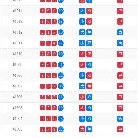
61515
6
5
9
20
大
单
中
61514
1
0
9
10
大
双
中
61513
8
6
4
18
小
双
中
61512
2
1
7
10
大
单
错
61511
8
5
4
17
小
双
错
61510
2
8
9
19
大
单
中
61509
8
6
7
21
大
双
中
61508
9
8
5
22
小
双
中
61507
0
3
2
05
大
单
中
61506
6
2
3
11
小
双
中
61505
9
7
3
19
大
双
中
61504
9
5
9
23
小
双
错
61503
6
7
9
22
大
单
中