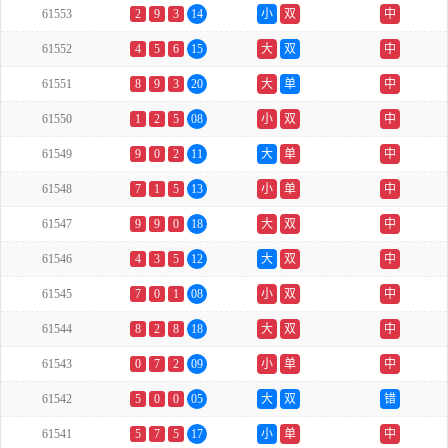
61553
2
9
3
14
小
双
中
61552
4
5
6
15
大
双
中
61551
8
9
3
20
大
单
中
61550
1
2
5
08
小
双
中
61549
9
0
2
11
大
单
中
61548
7
1
5
13
小
单
中
61547
9
9
0
18
大
双
中
61546
4
3
5
12
大
双
中
61545
7
0
1
08
小
双
中
61544
8
2
8
18
大
双
中
61543
0
7
2
09
小
单
中
61542
5
0
0
05
大
双
错
61541
5
7
5
17
小
单
中