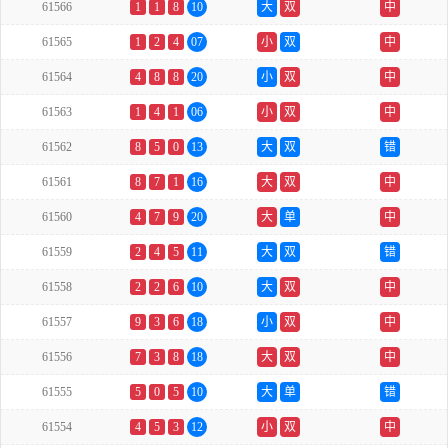
61566
1
1
8
10
大
双
中
61565
1
2
4
07
小
双
中
61564
4
8
8
20
小
双
中
61563
1
4
1
06
小
双
中
61562
8
5
0
13
大
双
错
61561
8
7
1
16
大
双
中
61560
4
7
9
20
大
单
中
61559
2
4
5
11
大
双
错
61558
2
2
6
10
大
双
中
61557
9
3
6
18
小
双
中
61556
7
3
8
18
大
双
中
61555
5
0
5
10
大
单
错
61554
4
5
3
12
小
双
中