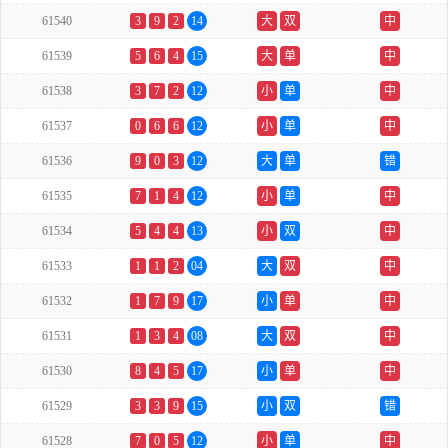
61540
3
9
2
14
大
双
中
61539
5
6
4
15
大
单
中
61538
3
7
2
12
小
单
中
61537
0
6
6
12
小
单
中
61536
9
0
3
12
大
单
错
61535
7
1
4
12
小
单
中
61534
5
4
4
13
小
双
中
61533
1
1
2
04
大
双
中
61532
1
7
9
17
小
单
中
61531
1
3
4
08
大
双
中
61530
8
4
5
17
小
单
中
61529
3
3
9
15
小
双
错
61528
7
0
5
12
小
单
中