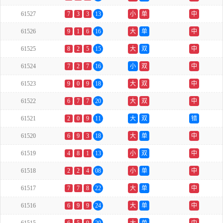
61527
7
3
3
13
小
单
中
61526
9
1
6
16
大
单
中
61525
8
2
5
15
大
双
中
61524
7
2
7
16
小
双
中
61523
9
0
9
18
大
双
中
61522
6
7
7
20
大
双
中
61521
2
0
9
11
大
双
错
61520
6
9
3
18
大
单
中
61519
4
8
1
13
小
双
中
61518
2
2
4
08
小
单
中
61517
7
7
8
22
大
单
中
61516
6
9
9
24
大
单
中