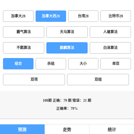
加拿大28
加拿大西28
台湾28
比特币28
霸气算法
天马算法
人屠算法
不羁算法
麒麟算法
白泽算法
组合
杀组
大小
单双
双项
双组
100期 正确：79 期 错误：21 期
正确率：79%
预测
走势
统计