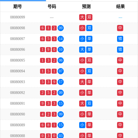
期号
号码
预测
结果
08080099
---
大
双
---
08080098
6
1
2
09
小
双
中
08080097
6
5
3
14
小
单
错
08080096
1
9
0
10
大
单
错
08080095
1
3
2
06
小
双
中
08080094
1
5
1
07
小
双
中
08080093
5
3
9
17
大
单
中
08080092
2
5
2
09
小
单
中
08080091
9
3
3
15
大
双
中
08080090
4
2
3
09
小
单
中
08080089
6
8
1
15
小
单
中
08080088
0
3
0
03
小
单
中