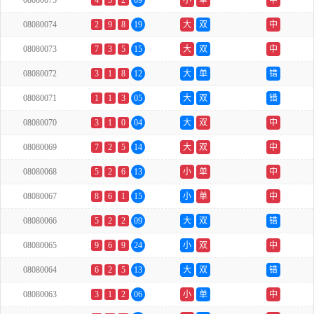
08080075
4
3
2
09
小
单
中
08080074
2
9
8
19
大
双
中
08080073
7
3
5
15
大
双
中
08080072
3
1
8
12
大
单
错
08080071
1
1
3
05
大
双
错
08080070
3
1
0
04
大
双
中
08080069
7
2
5
14
大
双
中
08080068
5
2
6
13
小
单
中
08080067
8
6
1
15
小
单
中
08080066
5
2
2
09
大
双
错
08080065
9
6
9
24
小
双
中
08080064
6
2
5
13
大
双
错
08080063
3
1
2
06
小
单
中