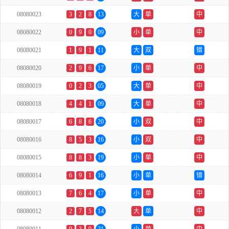
08080023
3
2
8
13
大
单
中
08080022
0
9
0
09
小
单
中
08080021
1
9
1
11
大
双
错
08080020
2
9
6
17
小
单
中
08080019
0
2
3
05
大
单
中
08080018
4
4
1
09
大
单
中
08080017
6
8
6
20
小
双
中
08080016
8
5
3
16
小
双
中
08080015
8
8
3
19
小
单
中
08080014
6
9
1
16
小
单
错
08080013
7
6
4
17
小
单
中
08080012
2
7
5
14
大
单
中