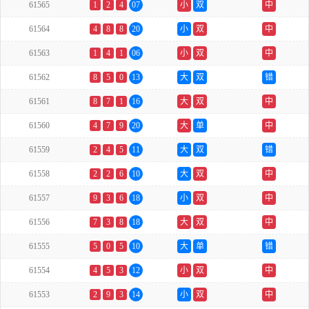
61565
1
2
4
07
小
双
中
61564
4
8
8
20
小
双
中
61563
1
4
1
06
小
双
中
61562
8
5
0
13
大
双
错
61561
8
7
1
16
大
双
中
61560
4
7
9
20
大
单
中
61559
2
4
5
11
大
双
错
61558
2
2
6
10
大
双
中
61557
9
3
6
18
小
双
中
61556
7
3
8
18
大
双
中
61555
5
0
5
10
大
单
错
61554
4
5
3
12
小
双
中
61553
2
9
3
14
小
双
中