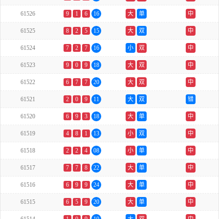
61526
9
1
6
16
大
单
中
61525
8
2
5
15
大
双
中
61524
7
2
7
16
小
双
中
61523
9
0
9
18
大
双
中
61522
6
7
7
20
大
双
中
61521
2
0
9
11
大
双
错
61520
6
9
3
18
大
单
中
61519
4
8
1
13
小
双
中
61518
2
2
4
08
小
单
中
61517
7
7
8
22
大
单
中
61516
6
9
9
24
大
单
中
61515
6
5
9
20
大
单
中