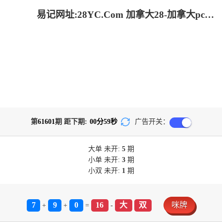
易记网址:28YC.Com 加拿大28-加拿大pc预测结果走势|加拿大28开奖结果预测官网|pc走势最新预测_专注研究!
第
61601
期 距下期:
00
分
59
秒
广告开关：
大单
未开:
5
期
小单
未开:
3
期
小双
未开:
1
期
7
9
0
16
大
双
咪牌
+
+
=
-