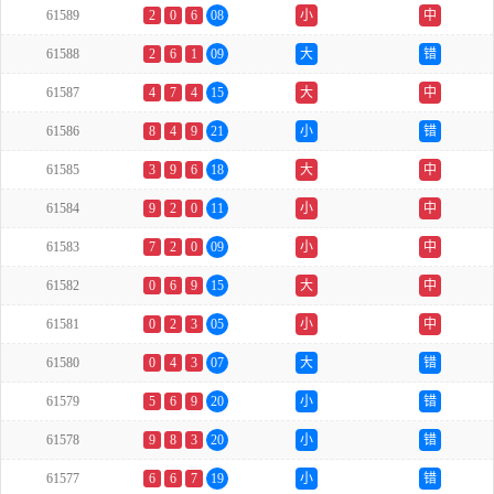
61589
2
0
6
08
小
中
61588
2
6
1
09
大
错
61587
4
7
4
15
大
中
61586
8
4
9
21
小
错
61585
3
9
6
18
大
中
61584
9
2
0
11
小
中
61583
7
2
0
09
小
中
61582
0
6
9
15
大
中
61581
0
2
3
05
小
中
61580
0
4
3
07
大
错
61579
5
6
9
20
小
错
61578
9
8
3
20
小
错
61577
6
6
7
19
小
错