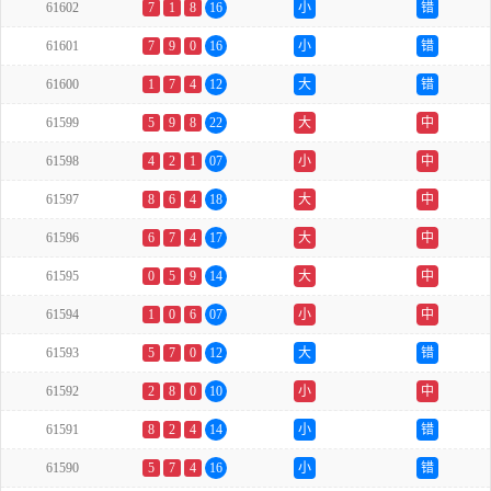
61602
7
1
8
16
小
错
61601
7
9
0
16
小
错
61600
1
7
4
12
大
错
61599
5
9
8
22
大
中
61598
4
2
1
07
小
中
61597
8
6
4
18
大
中
61596
6
7
4
17
大
中
61595
0
5
9
14
大
中
61594
1
0
6
07
小
中
61593
5
7
0
12
大
错
61592
2
8
0
10
小
中
61591
8
2
4
14
小
错
61590
5
7
4
16
小
错