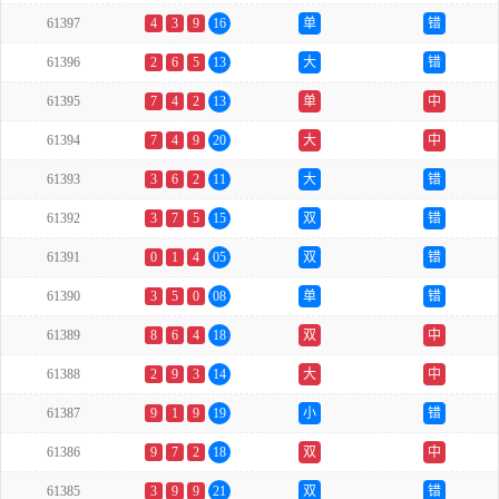
61397
4
3
9
16
单
错
61396
2
6
5
13
大
错
61395
7
4
2
13
单
中
61394
7
4
9
20
大
中
61393
3
6
2
11
大
错
61392
3
7
5
15
双
错
61391
0
1
4
05
双
错
61390
3
5
0
08
单
错
61389
8
6
4
18
双
中
61388
2
9
3
14
大
中
61387
9
1
9
19
小
错
61386
9
7
2
18
双
中
61385
3
9
9
21
双
错