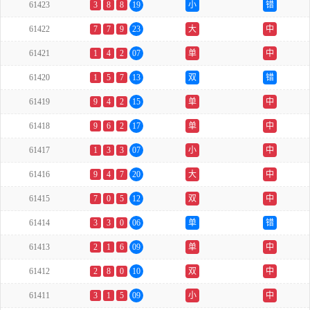
61423
3
8
8
19
小
错
61422
7
7
9
23
大
中
61421
1
4
2
07
单
中
61420
1
5
7
13
双
错
61419
9
4
2
15
单
中
61418
9
6
2
17
单
中
61417
1
3
3
07
小
中
61416
9
4
7
20
大
中
61415
7
0
5
12
双
中
61414
3
3
0
06
单
错
61413
2
1
6
09
单
中
61412
2
8
0
10
双
中
61411
3
1
5
09
小
中