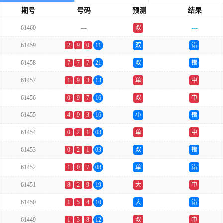
期号
号码
预测
结果
61460
---
双
---
61459
2
9
0
11
双
错
61458
7
7
7
21
双
错
61457
1
9
3
13
单
中
61456
0
9
7
16
双
中
61455
4
9
3
16
小
错
61454
0
2
1
03
单
中
61453
0
2
1
03
双
错
61452
1
0
7
08
单
错
61451
8
2
9
19
大
中
61450
1
5
4
10
大
错
61449
1
3
8
12
双
中